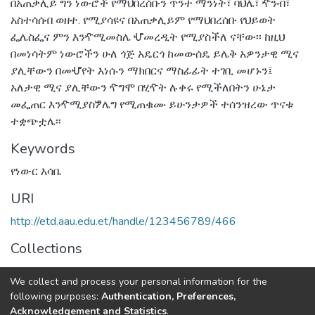
በአጠቃሊይ ግን ነውሮች የማህበረሰቡን ጥንተ ማንነት፣ ባህሌ፣ ዯንብ፣
አስተሳሰብ ወዘተ. የሚያሳዩና በአጠቃሊይም የማህበረሰቡ የህይወት
ፌሌስፌና ምን እንዯሚመስሌ ሇመረዲት የሚያስችለ ናቸው፡፡ ከዚህ
በመነሳትም ነውሮችን ሁለ ጎጅ አዴርጎ ከመውሰዴ ይሌቅ አዎንታዊ ሚና
ያሊቸውን በመሇየት እነሱን ማክበርና ማስፊፊት ተገቢ መሆኑን፤
አለታዊ ሚና ያሊቸውን ዯግሞ በሂዯት ሉቀሩ የሚችለበትን ሁኔታ
መፌጠር እንዯሚያስፇሌግ የሚጠቁሙ ይሁንታዎች ተሰንዝረው ጥናቱ
ተቋጭቷሌ፡፡
Keywords
የነውር እሳቤ
URI
http://etd.aau.edu.et/handle/123456789/466
Collections
Amharic Language, Literature and Folklore
We collect and process your personal information for the
following purposes:
Authentication, Preferences,
Full item page
Acknowledgement and Statistics
.