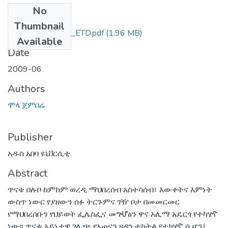
No
Files
Thumbnail
ሞላ_ጀምበሬ_2009_ETD.pdf
(1.96 MB)
Available
Date
2009-06
Authors
ሞላ ጀምበሬ
Publisher
አዱስ አበባ ዩኒቨርሲቲ
Abstract
ጥናቱ በሉቦ ከምከም ወረዲ ማህበረሰብ አስተሳሰብ፣ እውቀትና እምነት
ውስጥ ነውር የያዘውን ሰፉ ትርጉምና ገዥ ቦታ በመመርመር
የማህበረሰቡን የህይወት ፌሌስፌና መግሇፅን ዋና አሊማ አዴርጎ የተካሄዯ
ነው፡፡ ጥናቱ አይነታዊ ገሊጭ የአጠናን ዘዳን ተከትል የተካሄዯ ሲሆን፤