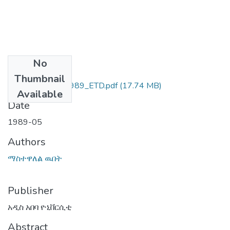
No
Files
Thumbnail
ማስተዋል_ውበቱ_1989_ETD.pdf
(17.74 MB)
Available
Date
1989-05
Authors
ማስተዋለል ዉበት
Publisher
አዲስ አበባ ዮኒቨርሲቲ
Abstract