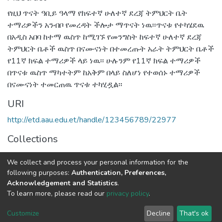
የዚህ ጥናት ዓቢይ ዓላማ የክፍተኛ ሁለተኛ ደረጃ ትምህርት ቤት
ተማሪዎችን አንብቦ የመረዳት ችሎታ ማጥናት ነዉ፡፡ጥናቱ የተካሄደዉ
በአዲስ አበባ ከተማ ዉስጥ ከሚገኙ የመንግስት ከፍተኛ ሁለተኛ ደረጃ
ትምህርት ቤቶች ዉስጥ በናሙናነት በተመረጡት አራት ትምህርት ቤቶች
የ11ኛ ክፍል ተማሪዎች ላይ ነዉ፡፡ ሁሉንም የ11ኛ ክፍል ተማሪዎች
በጥናቱ ዉስጥ ማካተትም ከአቅም በላይ ስለሆነ የተወሰኑ ተማሪዎች
በናሙናነት ተመርጠዉ ጥናቱ ተካሂዷል፡፡
URI
http://etd.aau.edu.et/handle/123456789/22977
Collections
Amharic Language, Literature and Folklore
We collect and process your personal information for the
following purposes:
Authentication, Preferences,
Full item page
Acknowledgement and Statistics
.
To learn more, please read our
privacy policy
.
Home |
Privacy policy |
End User Agreement |
Send Feedback |
Customize
Decline
That's ok
Library Website