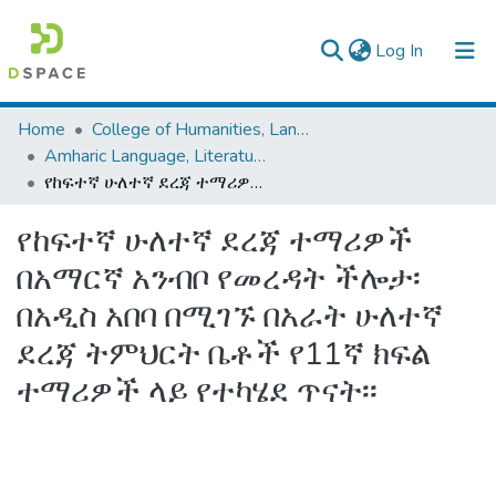
(current)
Log In
Colleges, Institutes & Collections
Home
College of Humanities, Language Studies, Journalism & Communication
Amharic Language, Literature and Folklore
Browse AAU-ETD
የከፍተኛ ሁለተኛ ደረጃ ተማሪዎች በአማርኛ አንብቦ የመረዳት ችሎታ፡ በአዲስ አበባ በሚገኙ በአራት ሁለተኛ ደረጃ ትምህርት ቤቶች የ11ኛ ክፍል ተማሪዎች ላይ የተካሄደ ጥናት፡፡
Statistics
የከፍተኛ ሁለተኛ ደረጃ ተማሪዎች
በአማርኛ አንብቦ የመረዳት ችሎታ፡
በአዲስ አበባ በሚገኙ በአራት ሁለተኛ
ደረጃ ትምህርት ቤቶች የ11ኛ ክፍል
ተማሪዎች ላይ የተካሄደ ጥናት፡፡