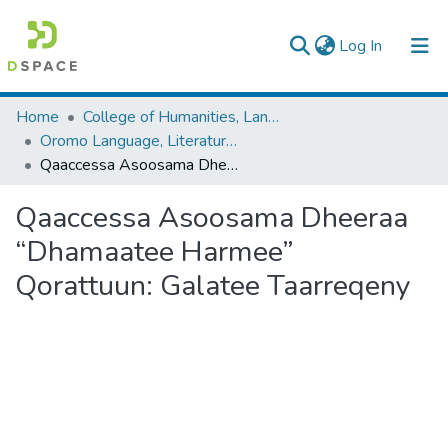
(current)
Log In
Colleges, Institutes & Collections
Home
College of Humanities, Language Studies, Journalism & Communication
Oromo Language, Literature and Folklore
Browse AAU-ETD
Qaaccessa Asoosama Dheeraa “Dhamaatee Harmee” Qorattuun: Galatee Taarreqeny
Statistics
Qaaccessa Asoosama Dheeraa
“Dhamaatee Harmee”
Qorattuun: Galatee Taarreqeny