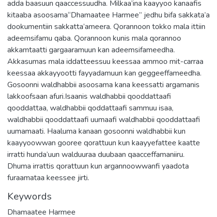
adda baasuun qaaccessuudha. Milkaa’ina kaayyoo kanaafis
kitaaba asoosama“Dhamaatee Harmee” jedhu bifa sakkata’a
dookumentiin sakkatta’ameera. Qorannoon tokko mala ittiin
adeemsifamu qaba. Qorannoon kunis mala qorannoo
akkamtaatti gargaaramuun kan adeemsifameedha.
Akkasumas mala iddatteessuu keessaa ammoo mit-carraa
keessaa akkayyootti fayyadamuun kan geggeeffameedha.
Gosoonni waldhabbii asoosama kana keessatti argamanis
lakkoofsaan afuri.Isaanis waldhabbii qooddattaafi
qooddattaa, waldhabbii qoddattaafi sammuu isaa,
waldhabbii qooddattaafi uumaafi waldhabbii qooddattaafi
uumamaati. Haaluma kanaan gosoonni waldhabbii kun
kaayyoowwan gooree qorattuun kun kaayyefattee kaatte
irratti hunda’uun walduuraa duubaan qaacceffamaniiru.
Dhuma irrattis qorattuun kun argannoowwanfi yaadota
furaamataa keessee jirti.
Keywords
Dhamaatee Harmee