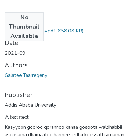
No
Files
Thumbnail
Galatee Taarreqeny.pdf
(658.08 KB)
Available
Date
2021-09
Authors
Galatee Taarreqeny
Publisher
Addis Ababa University
Abstract
Kaayyoon gooroo qorannoo kanaa gosoota waldhabbii
asoosama dhamaatee harmee jedhu keessatti argaman