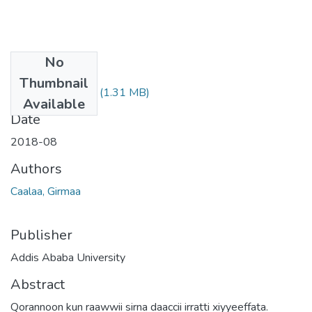
No
Files
Thumbnail
Girmaa Caalaa.pdf
(1.31 MB)
Available
Date
2018-08
Authors
Caalaa, Girmaa
Publisher
Addis Ababa University
Abstract
Qorannoon kun raawwii sirna daaccii irratti xiyyeeffata.