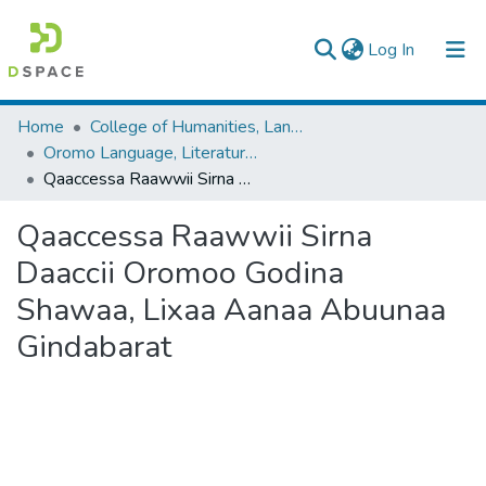
(current)
Log In
Colleges, Institutes & Collections
Home
College of Humanities, Language Studies, Journalism & Communication
Oromo Language, Literature and Folklore
Browse AAU-ETD
Qaaccessa Raawwii Sirna Daaccii Oromoo Godina Shawaa, Lixaa Aanaa Abuunaa Gindabarat
Statistics
Qaaccessa Raawwii Sirna
Daaccii Oromoo Godina
Shawaa, Lixaa Aanaa Abuunaa
Gindabarat