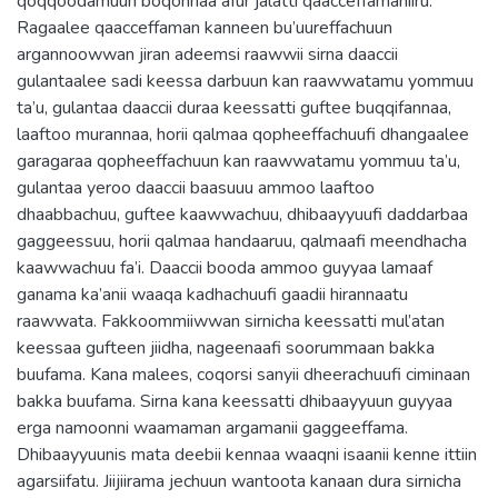
qoqqoodamuun boqonnaa afur jalatti qaacceffamaniiru.
Ragaalee qaacceffaman kanneen bu’uureffachuun
argannoowwan jiran adeemsi raawwii sirna daaccii
gulantaalee sadi keessa darbuun kan raawwatamu yommuu
ta’u, gulantaa daaccii duraa keessatti guftee buqqifannaa,
laaftoo murannaa, horii qalmaa qopheeffachuufi dhangaalee
garagaraa qopheeffachuun kan raawwatamu yommuu ta’u,
gulantaa yeroo daaccii baasuuu ammoo laaftoo
dhaabbachuu, guftee kaawwachuu, dhibaayyuufi daddarbaa
gaggeessuu, horii qalmaa handaaruu, qalmaafi meendhacha
kaawwachuu fa’i. Daaccii booda ammoo guyyaa lamaaf
ganama ka’anii waaqa kadhachuufi gaadii hirannaatu
raawwata. Fakkoommiiwwan sirnicha keessatti mul’atan
keessaa gufteen jiidha, nageenaafi soorummaan bakka
buufama. Kana malees, coqorsi sanyii dheerachuufi ciminaan
bakka buufama. Sirna kana keessatti dhibaayyuun guyyaa
erga namoonni waamaman argamanii gaggeeffama.
Dhibaayyuunis mata deebii kennaa waaqni isaanii kenne ittiin
agarsiifatu. Jiijiirama jechuun wantoota kanaan dura sirnicha