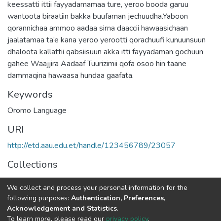
keessatti ittii fayyadamamaa ture, yeroo booda garuu
wantoota biraatiin bakka buufaman jechuudha.Yaboon
qorannichaa ammoo aadaa sirna daaccii hawaasichaan
jaalatamaa ta’e kana yeroo yerootti qorachuufi kunuunsuun
dhaloota kallattii qabsiisuun akka itti fayyadaman gochuun
gahee Waajjira Aadaaf Tuurizimii qofa osoo hin taane
dammaqina hawaasa hundaa gaafata.
Keywords
Oromo Language
URI
http://etd.aau.edu.et/handle/123456789/23057
Collections
Oromo Language, Literature and Folklore
We collect and process your personal information for the
following purposes:
Authentication, Preferences,
Full item page
Acknowledgement and Statistics
.
To learn more, please read our
privacy policy
.