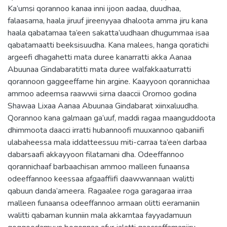
Ka’umsi qorannoo kanaa inni ijoon aadaa, duudhaa,
falaasama, haala jiruuf jireenyyaa dhaloota amma jiru kana
haala qabatamaa ta’een sakatta’uudhaan dhugummaa isaa
qabatamaatti beeksisuudha. Kana malees, hanga qoratichi
argeefi dhagahetti mata duree kanarratti akka Aanaa
Abuunaa Gindabaratitti mata duree walfakkaaturratti
qorannoon gaggeeffame hin argine. Kaayyoon qorannichaa
ammoo adeemsa raawwii sirna daaccii Oromoo godina
Shawaa Lixaa Aanaa Abuunaa Gindabarat xiinxaluudha.
Qorannoo kana galmaan ga’uuf, maddi ragaa maanguddoota
dhimmoota daacci irratti hubannoofi muuxannoo qabaniifi
ulabaheessa mala iddatteessuu miti-carraa ta’een darbaa
dabarsaafi akkayyoon filatamani dha. Odeeffannoo
qorannichaaf barbaachisan ammoo malleen funaansa
odeeffannoo keessaa afgaaffiifi daawwannaan walitti
qabuun danda’ameera. Ragaalee roga garagaraa irraa
malleen funaansa odeeffannoo armaan olitti eeramaniin
walitti qabaman kunniin mala akkamtaa fayyadamuun