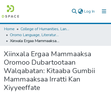
(current)
Log In
Colleges, Institutes & Collections
Home
College of Humanities, Language Studies, Journalism & Communication
Oromo Language, Literature and Folklore
Browse AAU-ETD
Xiinxala Ergaa Mammaaksa Oromoo Dubartootaan Walqabatan: Kitaaba Gumbii Mammaaksaa Irratti Kan Xiyyeeffate
Statistics
Xiinxala Ergaa Mammaaksa
Oromoo Dubartootaan
Walqabatan: Kitaaba Gumbii
Mammaaksaa Irratti Kan
Xiyyeeffate