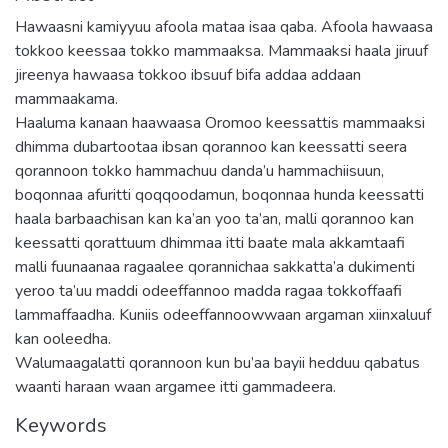
Hawaasni kamiyyuu afoola mataa isaa qaba. Afoola hawaasa
tokkoo keessaa tokko mammaaksa. Mammaaksi haala jiruuf
jireenya hawaasa tokkoo ibsuuf bifa addaa addaan
mammaakama.
Haaluma kanaan haawaasa Oromoo keessattis mammaaksi
dhimma dubartootaa ibsan qorannoo kan keessatti seera
qorannoon tokko hammachuu danda’u hammachiisuun,
boqonnaa afuritti qoqqoodamun, boqonnaa hunda keessatti
haala barbaachisan kan ka’an yoo ta’an, malli qorannoo kan
keessatti qorattuum dhimmaa itti baate mala akkamtaafi
malli fuunaanaa ragaalee qorannichaa sakkatta’a dukimenti
yeroo ta’uu maddi odeeffannoo madda ragaa tokkoffaafi
lammaffaadha. Kuniis odeeffannoowwaan argaman xiinxaluuf
kan ooleedha.
Walumaagalatti qorannoon kun bu’aa bayii hedduu qabatus
waanti haraan waan argamee itti gammadeera.
Keywords