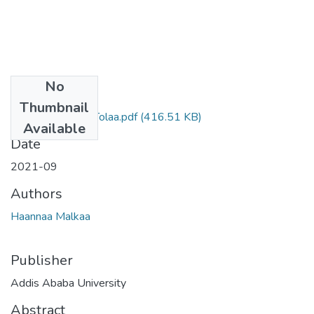
No
Files
Thumbnail
Haannaa Malkaa Tolaa.pdf
(416.51 KB)
Available
Date
2021-09
Authors
Haannaa Malkaa
Publisher
Addis Ababa University
Abstract