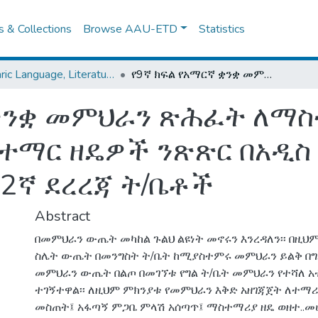
es & Collections
Browse AAU-ETD
Statistics
Amharic Language, Literature and Folklore
የ9ኛ ክፍል የአማርኛ ቋንቋ መምህራን ጽሕፈት ለማስተማር የሚጠቀሟቸው የማስተማር ዘዴዎች ንጽጽር በአዲስ አበባ ከተማ አስተዳደር በአየር ጤና እና በክሩዝ 2ኛ ደረረጃ ት/ቤቶች
 ቋንቋ መምህራን ጽሕፈት ለማ
ር ዘዴዎች ንጽጽር በአዲስ አ
 2ኛ ደረረጃ ት/ቤቶች
Abstract
በመምህራን ውጤት መካከል ጉልህ ልዩነት መኖሩን እንረዳለን፡፡ በዚህም
ስሌት ውጤት በመንግስት ት/ቤት ከሚያስተምሩ መምህራን ይልቅ በግ
መምህራን ውጤት በልጦ በመገኘቱ የግል ት/ቤት መምህራን የተሻለ አ
ተገኝተዋል፡፡ ለዚህም ምክንያቱ የመምህራን እቅድ አዘገጃጀት ለተማ
መስጠት፤ አፋጣኝ ምጋቤ ምላሽ አሰጣጥ፤ ማስተማሪያ ዘዴ ወዘተ..መ