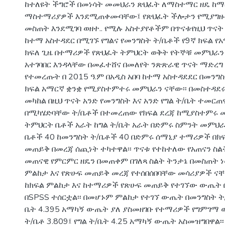
ከተለዩት ችግሮች በመነሳት መመህራን ጽህፈት ለማስተማር ዘዴ ከማ
ማስተማሪያዎች እንደሚጠቀሙባቸው፤ የጽህፈት ችሎታን የሚያግዙ
መስጠት እንደሚገባ ወዘተ.. የሚሉ አስተያየቶችም በጥናቱየዚህ ጥናት 
ከተማ አስተዳደር በሚገኙ የግልና የመንግስት ት/ቤቶች የ9ኛ ክፍል የ
ክፍለ ጊዜ በተማሪዎች የጽህፈት ትምህርት ወቅት የትኞቹ መምህራን
አተገባበር እንዳላቸው በመፈተሸና በመለየት ንጽጽራዊ ጥናት ማድረግ ነ
የተመረጡት በ 2015 ዓ.ም በአዲስ አበባ ከተማ አስተዳደደር በመንግስ
ክፍል አማርኛ ቋንቋ የሚያስተምተሩ መምህራን ናቸው፡፡ በመስተዳደ
መካከል በዚህ ጥናት አንድ የመንግስት እና አንድ የግል ት/ቤት ተመርጠዋ
በሚካሄድባቸው ት/ቤቶች በተመረጠው የክፍል ደረጃ ከሚያስተምሩ 
ትምህርት ቤቶች አራት ከግል ት/ቤት አራት በድምሩ ስምንት መምህራ
ቤቶች 40 ከመንግስት ት/ቤቶች 40 በድምሩ ሰማኒያ ተማሪዎች በክፍ
መጠይቅ በመረጃ ሰጪነት ተካተዋል፡፡ ጥናቱ የተከተለው የአጠናን ስል
መጠናዊ የምርምር ዘዴን በመጠቀም በገለጻ ስልት ትንታኔ በመስጠት ነ
ምልከታ እና የጽሁፍ መጠይቅ መረጃ የተሰበሰበባቸው መሳሪያዎች ናቸው
ከክፍል ምልከታ እና ከተማሪዎች የጽሁፍ መጠይቅ የተገኘው ውጤት
በSPSS ተሰርቷል፡፡ በመሆኑም ምልከታ የተገኘ ውጤት በመንግስት ት/ቤ
ቤት 4.395 አማካኝ ውጤት ያለ ያስመዘገቡ የተማሪዎች የግምገማ
ት/ቤቶ 3.809፤ የግል ት/ቤት 4.25 አማካኝ ውጤት አስመዝግበዋል፡