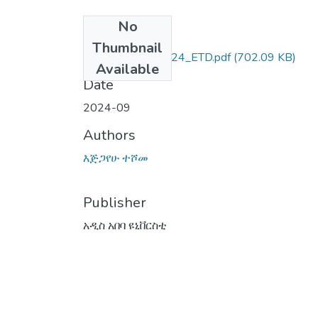
No
Files
Thumbnail
እጅጋየሁ_ተሾመ_2024_ETD.pdf
(702.09 KB)
Available
Date
2024-09
Authors
እጅጋየሁ ተሾመ
Publisher
አዲስ አበባ ዩኒቨርስቲ