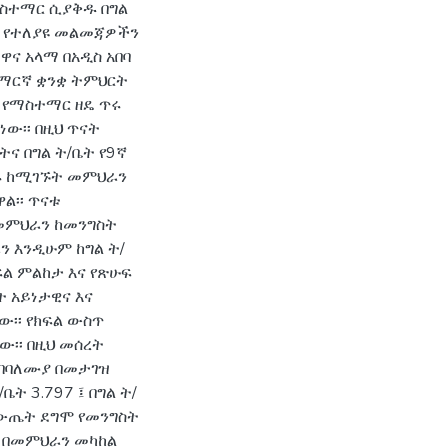
ስተማር ሲያቅዱ በግል
 የተለያዩ መልመጃዎችን
ዋና አላማ በአዲስ አበባ
አማርኛ ቋንቋ ትምህርት
 የማስተማር ዘዴ ጥሩ
ው፡፡ በዚህ ጥናት
ትና በግል ት/ቤት የ9ኛ
ሩ ከሚገኙት መምህራን
ል፡፡ ጥናቱ
መምህራን ከመንግስት
ን እንዲሁም ከግል ት/
ል ምልከታ እና የጽሁፍ
ት አይነታዊና እና
ው፡፡ የክፍል ውስጥ
፡፡ በዚህ መሰረት
 በባለሙያ በመታገዝ
ት 3.797 ፤ በግል ት/
 ውጤት ደግሞ የመንግስት
፡ በመምህራን መካከል