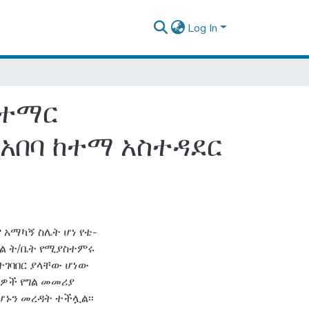
Log In
ስተማር
በባ ከተማ አስተዳደር
 አማካኝ ስሌት ሆነ የቴ-
ል ት/ቤት የሚያስተምሩ
ተገባበር ያላቸው ሆነው
ሪዎች የግል መመሪያ
ሆኑን መረዳት ተችሏል፡፡