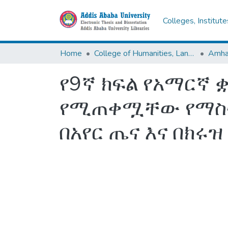
Colleges, Institut
Home
College of Humanities, Language Studies, Journalism & Communication
የ9ኛ ክፍል የአማርኛ
የሚጠቀሟቸው የማስተማ
በአየር ጤና እና በክሩዝ