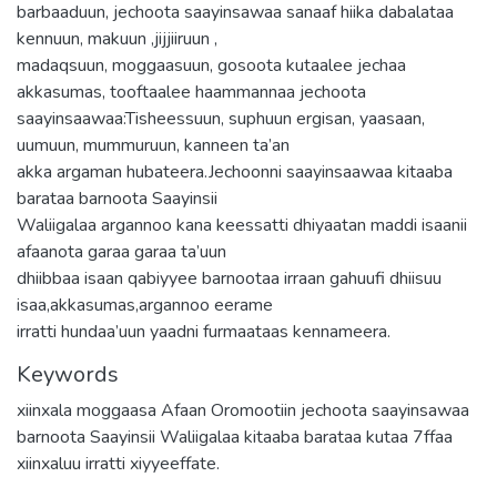
barbaaduun, jechoota saayinsawaa sanaaf hiika dabalataa
kennuun, makuun ,jijjiiruun ,
madaqsuun, moggaasuun, gosoota kutaalee jechaa
akkasumas, tooftaalee haammannaa jechoota
saayinsaawaa:Tisheessuun, suphuun ergisan, yaasaan,
uumuun, mummuruun, kanneen ta’an
akka argaman hubateera.Jechoonni saayinsaawaa kitaaba
barataa barnoota Saayinsii
Waliigalaa argannoo kana keessatti dhiyaatan maddi isaanii
afaanota garaa garaa ta’uun
dhiibbaa isaan qabiyyee barnootaa irraan gahuufi dhiisuu
isaa,akkasumas,argannoo eerame
irratti hundaa’uun yaadni furmaataas kennameera.
Keywords
xiinxala moggaasa Afaan Oromootiin jechoota saayinsawaa
barnoota Saayinsii Waliigalaa kitaaba barataa kutaa 7ffaa
xiinxaluu irratti xiyyeeffate.