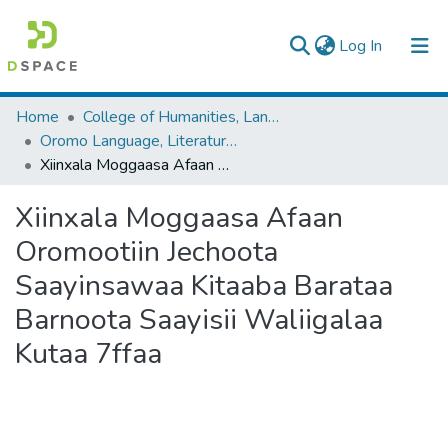
(current)
Log In
Colleges, Institutes & Collections
Home
College of Humanities, Language Studies, Journalism & Communication
Oromo Language, Literature and Folklore
Browse AAU-ETD
Xiinxala Moggaasa Afaan Oromootiin Jechoota Saayinsawaa Kitaaba Barataa Barnoota Saayisii Waliigalaa Kutaa 7ffaa
Statistics
Xiinxala Moggaasa Afaan
Oromootiin Jechoota
Saayinsawaa Kitaaba Barataa
Barnoota Saayisii Waliigalaa
Kutaa 7ffaa