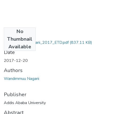
No
Files
Thumbnail
Wandimmuu_Nagarii_2017_ETD.pdf
(837.11 KB)
Available
Date
2017-12-20
Authors
Wandimmuu Nagarii
Publisher
Addis Ababa University
Abstract