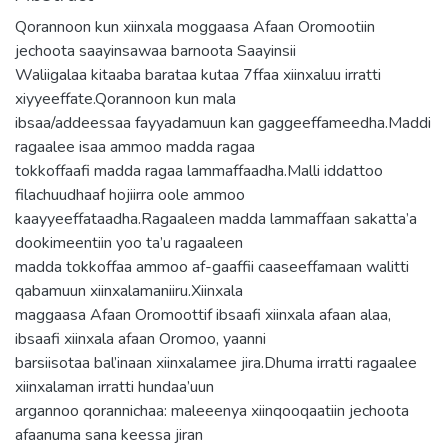
Qorannoon kun xiinxala moggaasa Afaan Oromootiin
jechoota saayinsawaa barnoota Saayinsii
Waliigalaa kitaaba barataa kutaa 7ffaa xiinxaluu irratti
xiyyeeffate.Qorannoon kun mala
ibsaa/addeessaa fayyadamuun kan gaggeeffameedha.Maddi
ragaalee isaa ammoo madda ragaa
tokkoffaafi madda ragaa lammaffaadha.Malli iddattoo
filachuudhaaf hojiirra oole ammoo
kaayyeeffataadha.Ragaaleen madda lammaffaan sakatta’a
dookimeentiin yoo ta’u ragaaleen
madda tokkoffaa ammoo af-gaaffii caaseeffamaan walitti
qabamuun xiinxalamaniiru.Xiinxala
maggaasa Afaan Oromoottif ibsaafi xiinxala afaan alaa,
ibsaafi xiinxala afaan Oromoo, yaanni
barsiisotaa bal’inaan xiinxalamee jira.Dhuma irratti ragaalee
xiinxalaman irratti hundaa’uun
argannoo qorannichaa: maleeenya xiinqooqaatiin jechoota
afaanuma sana keessa jiran