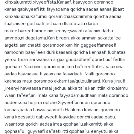
xiinxaluurratti xiyyeeffata.Kanaaf, kaayyoon qorannoo
kanaa,qabiyyeefi itti fayyadama qoricha aadaa aanaa jibaat
xiinxaluudha.Ka‟umsi qorannichaas:dhimma qoricha aadaa
ilaalchisee gochaafi jechaan dhalootatti darba
malee,barreeffamee hin teenye;waanti afaaniin darbu
ammoo,ni dagatama.Kan biroon, akka amman sakatta‟ee
argetti aanichaatti qorannoon kan hin gaggeeffamneefi
namoonni baay‟een durii kaasanii qoricha kennaafi fudhataa
yeroo turan ani waanan argaa guddadheef qorachuuf fedha
godhate. Yaaxxinni qorannoon kun bu‟ureeffates: yaaxxina
aadaa hawaasaa fi yaaxxina faayidaati. Malli qorannoo
kaanaas mala qorannoo akkamtaa/qulqullinaati. Kunis jiruufi
jireenyi hawaasaa maal jechuu akka ta‟e,kan ittiin xiinxalamu
waan ta‟eef,ani mala kana fayyadamuudhaan mala qorannoo
addeessaa hojiirra oolche.Xiyyeeffannoon qorannoo
kanaas,aadaa hawaasaarratti.Haaluma kanaan, qorannoo
kana keessatti qabiyyeefi faayidaa qorichi aadaa qabu,
waantota qorichi aadaa irraa qophaa‟u,akkamitti akka
qophaa‟u , guyyaafi sa‟aatii itti qophaa‟u, eenyutu akka