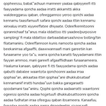
qopheessu, babal‟achuun manneen yaalaa qabiyyeefi itti
faayyadama qoricha aadaa irratti akkamitti akka
waldeeggaruu qaban, ofeeggannoo yeroo qorichi aadaa
kennamu taasifamuufi safara qorichi aadaa ittiin kennamu
xiinxaluu irratti xiyyeeffatee dhiyaate. Odeefkennitoonni
qorannichaaf ta‟anus mala iddattoo itti yaadee/purposive
sampling/ fi mala iddattoo darbaadabarsaa/snow bolling/tiin
filatamaniiru. Odeeffannoon kunis namoota qoricha aadaa
beekanirraa afgaaffii, daawwannaafi marii gareetiin kan
funaaname yoo ta‟u, warra qoricha kanatti fayyadamanii ittiin
fayyan ammoo, marii gareefi afgaaffiidhaan funaanameera.
Haaluma kanaan, qabiyyee fi itti faayyadama qorichi aadaa
qabutti dabalee waantota qorichoonni aadaa irraa
qophaa‟an, akkaataa ittiin qophaa‟anii dhukkubsataaf
kennamaniif irratti hundaa‟uun bakka garagaraatti
qoodamanii taa‟aniiru. Qophii qoricha aadaarratti waantonni
ogeessi qoricha aadaa hojjetuufi dhukkubsattoonni qoricha
aadaa fudhatan irraa ofeeguu qaban ibsameera. Kanaafuu,
faayidaa qorichi aadaa gama dinagdeetiin, siyaasaafi