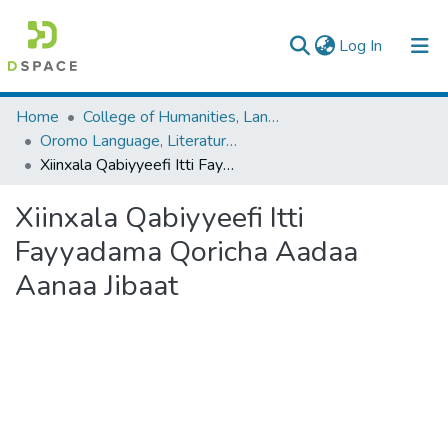
(current)
Log In
Colleges, Institutes & Collections
Home
College of Humanities, Language Studies, Journalism & Communication
Oromo Language, Literature and Folklore
Browse AAU-ETD
Xiinxala Qabiyyeefi Itti Fayyadama Qoricha Aadaa Aanaa Jibaat
Statistics
Xiinxala Qabiyyeefi Itti
Fayyadama Qoricha Aadaa
Aanaa Jibaat