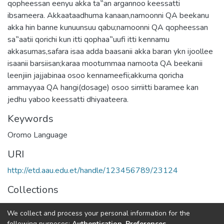
qopheessan eenyu akka ta‟an argannoo keessatti
ibsameera. Akkaataadhuma kanaan,namoonni QA beekanu
akka hin banne kunuunsuu qabu;namoonni QA qopheessan
sa‟aatii qorichi kun itti qophaa‟uufi itti kennamu
akkasumas,safara isaa adda baasanii akka baran ykn ijoollee
isaanii barsiisan;karaa mootummaa namoota QA beekanii
leenjiin jajjabinaa osoo kennameefii;akkuma qoricha
ammayyaa QA hangi(dosage) osoo sirriitti baramee kan
jedhu yaboo keessatti dhiyaateera.
Keywords
Oromo Language
URI
http://etd.aau.edu.et/handle/123456789/23124
Collections
Oromo Language, Literature and Folklore
We collect and process your personal information for the
following purposes:
Authentication, Preferences,