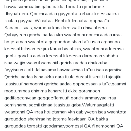
hawaasummaatiin qabu bakka torbatti qoodamee
dhiyaateera. Qorichi aadaa guyyoota torbanii keessaa irra
caalaa guyyaa: Wiixataa, Roobiifi Jimaataa qophaa‟a.
Sababni isaas, waraqaa kana keessatti dhiyaateera.
Qabiyyeen qoricha aadaa ykn waantonni qorichi aadaa irraa
hojjetaman waantota gurguddoo shan ta‟uusaa argannoo
keessatti ibsamee jira.Karaa biraatiinis, waantonni adeemsa
qophii qoricha aadaa keessatti keessa darbaman sababa
isaa wajjin waan ibsamaniif qoricha aadaa dhukkuba
fayyisuun alatti falaasama hawaasichaa ta‟uu isaa agarsiisa.
Qoricha aadaa kana akka gara fuula duraatti sirriitti tajaajilu
taasisuuf namoonni qoricha aadaa qopheessanis ta‟e,qaamni
mootummaa dhimma kanarratti akka qorannoon
gadifageenyaan geggeeffamuufi qorichi ammayyaa irraa
oomishamu sochii cimaa taasisuu qabu.Walumaagalatti
waantonni QA irraa hojjetaman ykn qabiyyeen isaa waantota
gurguddoo shanirraa hojjetama;faayidaan QA bakka
gurguddaa torbatti qoodama;yoomessi QA fi namoonni QA