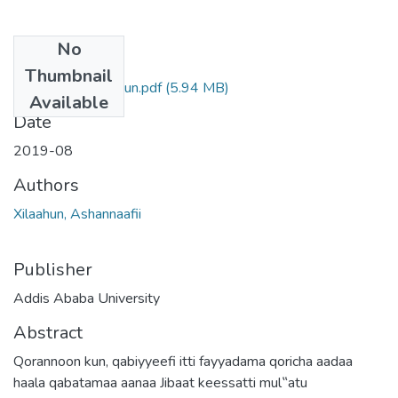
No
Files
Thumbnail
Ashannaafii Xilaahun.pdf
(5.94 MB)
Available
Date
2019-08
Authors
Xilaahun, Ashannaafii
Publisher
Addis Ababa University
Abstract
Qorannoon kun, qabiyyeefi itti fayyadama qoricha aadaa
haala qabatamaa aanaa Jibaat keessatti mul‟atu