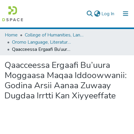
(current)
Log In
Colleges, Institutes & Collections
Home
College of Humanities, Language Studies, Journalism & Communication
Oromo Language, Literature and Folklore
Browse AAU-ETD
Qaacceessa Ergaafi Bu’uura Moggaasa Maqaa Iddoowwanii: Godina Arsii Aanaa Zuwaay Dugdaa Irrtti Kan Xiyyeeffate
Statistics
Qaacceessa Ergaafi Bu’uura
Moggaasa Maqaa Iddoowwanii:
Godina Arsii Aanaa Zuwaay
Dugdaa Irrtti Kan Xiyyeeffate