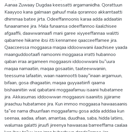
Aanaa Zuwaay Dugdaa keessatti argamaniidha. Qorattuun
Kaayyoo kana galmaan gahuuf mala qorannoo akkamtaatti
dhimmaa batee jirta. Odeeffannoonis karaa adda addaatiin
funaanamee jira. Mala funaansa odeeffannoo ilaalchisee
afgaaffii, daawwannaafi marii garee xiyyeeffannaa walitti
qabamee hiikame ibsi itti kennamee qaacceeffamee jira.
Qaacceessa moggaasa maqaa iddoowwanii ilaachisee yaada
maanguddootaafi namoonni moggaasa irratti hubannoo
qaban irraa argameen moggaasni iddoowwanii bu‟uura
maqaa namaatiin, maqaa gosaatiin, taateewwaniin,
teessuma lafaatiin, waan naannootti baay‟inaan argamuun,
bifaan, gosa dhagaatiin, maqaa guyyaatiinfi qaama
bishaaniitiin wal qabatanii moggaafamuu isaanii hubatamee
jira. Akkasumas iddoowwan moggaasni isaaniitis jijjiirame
jiraachuu hubatamee jira. Kun immoo moggaasa hawaasaanis
ta‟ee nama dhuunfaan moggaafamu gosa adda adddaa kun
seenaa, aadaa, afaan, amantaa, duudhaa, saba, hidda latiins,
walumaa galatti jiruufi jireenya hawaasaa barreeffama caalaa