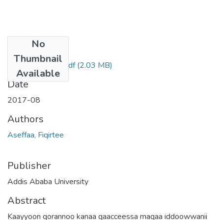
No
Files
Thumbnail
Fiqirtee Aseffaa.pdf
(2.03 MB)
Available
Date
2017-08
Authors
Aseffaa, Fiqirtee
Publisher
Addis Ababa University
Abstract
Kaayyoon qorannoo kanaa qaacceessa maqaa iddoowwanii