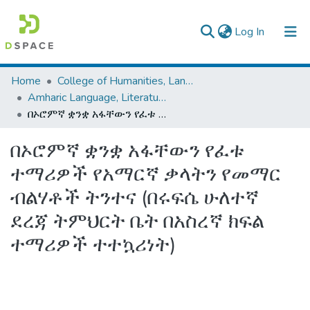
(current)
Log In
Colleges, Institutes & Collections
Home
College of Humanities, Language Studies, Journalism & Communication
Amharic Language, Literature and Folklore
Browse AAU-ETD
በኦሮምኛ ቋንቋ አፋቸውን የፈቱ ተማሪዎች የአማርኛ ቃላትን የመማር ብልሃቶች ትንተና (በሩፍሴ ሁለተኛ ደረጃ ትምህርት ቤት በአስረኛ ክፍል ተማሪዎች ተተኳሪነት)
Statistics
በኦሮምኛ ቋንቋ አፋቸውን የፈቱ
ተማሪዎች የአማርኛ ቃላትን የመማር
ብልሃቶች ትንተና (በሩፍሴ ሁለተኛ
ደረጃ ትምህርት ቤት በአስረኛ ክፍል
ተማሪዎች ተተኳሪነት)