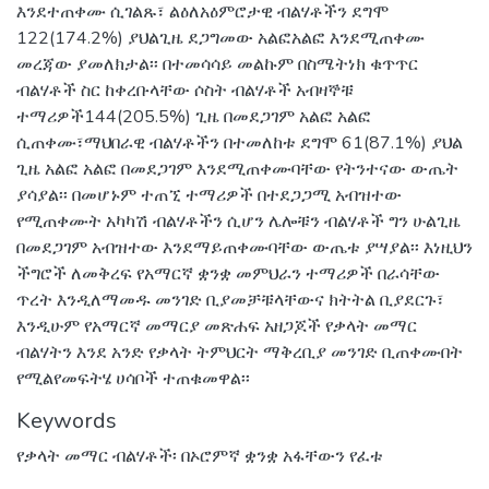
እንደተጠቀሙ ሲገልጹ፣ ልዕለአዕምሮታዊ ብልሃቶችን ደግሞ
122(174.2%) ያህልጊዜ ደጋግመው አልፎአልፎ እንደሚጠቀሙ
መረጃው ያመለክታል፡፡ በተመሳሳይ መልኩም በስሜትነክ ቁጥጥር
ብልሃቶች ስር ከቀረቡላቸው ሶስት ብልሃቶች አብዛኞቹ
ተማሪዎች144(205.5%) ጊዜ በመደጋገም አልፎ አልፎ
ሲጠቀሙ፣ማህበራዊ ብልሃቶችን በተመለከቱ ደግሞ 61(87.1%) ያህል
ጊዜ አልፎ አልፎ በመደጋገም እንደሚጠቀሙባቸው የትንተናው ውጤት
ያሳያል፡፡ በመሆኑም ተጠኚ ተማሪዎች በተደጋጋሚ አብዝተው
የሚጠቀሙት አካካሽ ብልሃቶችን ሲሆን ሌሎቹን ብልሃቶች ግን ሁልጊዜ
በመደጋገም አብዝተው እንደማይጠቀሙባቸው ውጤቱ ያሣያል፡፡ እነዚህን
ችግሮች ለመቅረፍ የአማርኛ ቋንቋ መምህራን ተማሪዎች በራሳቸው
ጥረት እንዲለማመዱ መንገድ ቢያመቻቹላቸውና ክትትል ቢያደርጉ፣
እንዲሁም የአማርኛ መማርያ መጽሐፍ አዘጋጆች የቃላት መማር
ብልሃትን እንደ አንድ የቃላት ትምህርት ማቅረቢያ መንገድ ቢጠቀሙበት
የሚልየመፍትሄ ሀሳቦች ተጠቁመዋል፡፡
Keywords
የቃላት መማር ብልሃቶች፡ በኦሮምኛ ቋንቋ አፋቸውን የፈቱ