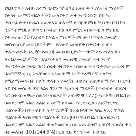
የዚህ ጥናት አብይ አላማ በኦሮምኛ ቋንቋ አፋቸውን የፈቱ ተማሪዎች
የቃላት መማር ብልሃቶችን መለየትና መተንተን ነበር፡፡ የጥናቱ
ተሳታፊዎች በሩፍሴ አጠቃላይ ሁለተኛ ደረጃ ትምህርት ቤት በ2015
ዓ.ም ትምህርታቸውን በመከታተል ላይ የሚገኙ በአመቺ ንሞና ዘዴ
የተመረጡ 70 የአስረኛ ክፍል ተማሪዎች ናቸው፡፡ የጥናቱ የመረጃ
መሰብሰቢያ መሳሪያዎችም፡- የጽሁፍ መጠይቅ በዋናነት ሲሆን
ቃለመጠይቅ በአጋዥ የመረጃ መሰብሰቢያነት ጥቅም ላይ ውለዋል፡፡
እነዚህ መረጃዎችም በአይነታዊና መጠናዊ የመረጃ መተንተኛ
ተተንትነው ገላጭ በሆነ ስልት ቀርበዋል፡፡ በውጤት ትንተናው መሰረትም
በኦሮምኛ ቋንቋ አፋቸውን የፈቱ ተማሪዎች የአማርኛ ቃላትን
የሚለማመዱበት ስልት ቃላትን የመማር ብልሃት አጠቃቀማቸው በብቃት
ላይ የተመሰረተ ሆኖ አልተገኘም፡፡ ተጠኚ ተማሪዎች በትውስታ ብልሃት
ስር ከቀረቡላቸው ስድስት ብልሃቶች አብዛኞቹ 177(252.9%)ያህልጊዜ
በመደጋገም አልፎ አልፎ እንደሚጠቀሙ ተረጋግጧል፡፡ አዕምሮታዊ
ብልሃቶችን በተመለከተ ለተማሪዎች ከቀረቡላቸው አስራአንድ ጥቅል
ብልሃቶች አብዛኞቹን ብልሃቶች 425(607%)ያህል ጊዜ ብልሃቱን
በመደጋገም አልፎ አልፎ ተጠቅመዋል፡፡ በአንጻሩ ደግሞ አካካሽ ብልሃቶችን
በተመለከተ 101(144.3%)ያህል ጊዜ ደጋግመው ሁልጊዜ