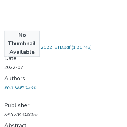
No
Files
Thumbnail
ያሲን_አደም_ጌታነህ_2022_ETD.pdf
(1.81 MB)
Available
Date
2022-07
Authors
ያሲን አደም ጌታነህ
Publisher
አዲስ አበባ ዩኒቨርስቲ
Abstract