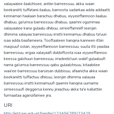
xalayaalee ilaalchisee, ariitiin barreessuu, akka waan
beekaniitti tuffatanii ilaaluu, barnoota sadarkaa adda addaatti
kennaman haalaan barachuu dhabuu, xiyyeeffannoon ilaaluu
dhabuu, ga'umsa barreessuu dhabuu, qaamni ogummaa
xalayaalee kana gulaalu dhibuu, sirreeffamniifi leenjiin
dhimma xalayaa barreessuu irratti kennamuu dhabuu ta'uun
isaa adda baafameera. Tooftaaleen hanqina kanneen ittiin
maqsuuf oolan, xiyyeeffannoon barreessuu, suuta itti yaadaa
barreessuu, ergaa xalayaafi dubbiftoota isaa xiyyeeffannoo
keessa galchuun barreessuu, irradeebi'uun waliif gulaaluufi
nama ga'umsa barreessuu qabu gulaalchisuu, kitaabilee
waa'ee barreessuu barsiisan dubbisuu, afaanicha akka waan
beekaniitti tuffachuu dhiisuu, leenjiin dhimma xalayaa
barreessuu irratti kennamuufi qaamni hanqina uumame
sirreessuufi deggersa kennu jiraachuu akka ta'e kallattiin
furmaataa agarsiifamee jira.
URI
http://etd.aau.edu.et/handle/123456789/23429