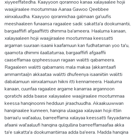
xiyyeeffatedha. Kaayyoon qorannoo kanaa xalayaalee hojii
waajjiraalee mootummaa Aanaa Gawoo Qeebbee
xiinxaluudha. Kaayyoo qorannichaa galmaan ga'uufis
meeshaaleen funaansa ragaalee sadii: sakatta'a dookumantii,
bargaaffiifi afgaaffiitti dhimma ba'ameera. Haaluma kanaan,
xalayaaleen hojii waajjiraalee mootummaa keessatti
argaman suuraan isaanii kaafamuun kan fudhataman yoo ta'u,
qaamota dhimmi ilaallaturraa, bargaaffiifi afgaaffii
caaseffamaa qopheessuun ragaan walitti qabameera.
Ragaaleen walitti qabamanis mala makaa (akkamtaafi
ammamtaa)n akkaataa walitti dhufeenya isaaniitiin walitti
dabalamuun xiinxalamuun hiikni itti kennameera. Haaluma
kanaan, cuunfaa ragaalee argame kanarraa argannoon
qoratichi adda baase xalayaalee waajjiraalee mootummaa
keessa hanqinoonni hedduun jiraachuudha. Akaakuuwwan
hanqinaalee kunneen, hanqina ulaagaa xalayaan hojii ittiin
barraa'u wal'aaluu, barreeffama xalayaa keessatti fayyadama
afaanii wal'aaluufi hanqina qulqullina barreeffamaafaa akka
ta'e sakatta'a dookumantiirraa adda ba'eera. Madda hanqina