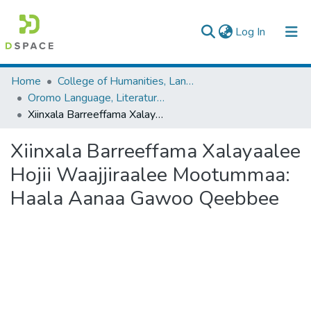
(current)
Log In
Colleges, Institutes & Collections
Home
College of Humanities, Language Studies, Journalism & Communication
Oromo Language, Literature and Folklore
Browse AAU-ETD
Xiinxala Barreeffama Xalayaalee Hojii Waajjiraalee Mootummaa: Haala Aanaa Gawoo Qeebbee
Statistics
Xiinxala Barreeffama Xalayaalee
Hojii Waajjiraalee Mootummaa:
Haala Aanaa Gawoo Qeebbee