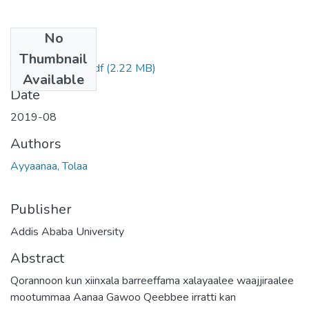
No
Files
Thumbnail
Tolaa Ayyaanaa.pdf
(2.22 MB)
Available
Date
2019-08
Authors
Ayyaanaa, Tolaa
Publisher
Addis Ababa University
Abstract
Qorannoon kun xiinxala barreeffama xalayaalee waajjiraalee
mootummaa Aanaa Gawoo Qeebbee irratti kan