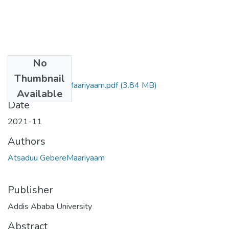
No
Files
Thumbnail
Atsaduu GebereMaariyaam.pdf
(3.84 MB)
Available
Date
2021-11
Authors
Atsaduu GebereMaariyaam
Publisher
Addis Ababa University
Abstract