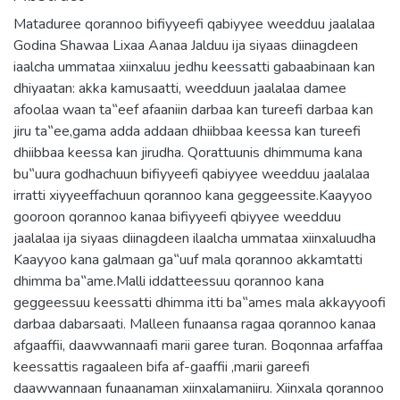
Mataduree qorannoo bifiyyeefi qabiyyee weedduu jaalalaa
Godina Shawaa Lixaa Aanaa Jalduu ija siyaas diinagdeen
iaalcha ummataa xiinxaluu jedhu keessatti gabaabinaan kan
dhiyaatan: akka kamusaatti, weedduun jaalalaa damee
afoolaa waan ta‟eef afaaniin darbaa kan tureefi darbaa kan
jiru ta‟ee,gama adda addaan dhiibbaa keessa kan tureefi
dhiibbaa keessa kan jirudha. Qorattuunis dhimmuma kana
bu‟uura godhachuun bifiyyeefi qabiyyee weedduu jaalalaa
irratti xiyyeeffachuun qorannoo kana geggeessite.Kaayyoo
gooroon qorannoo kanaa bifiyyeefi qbiyyee weedduu
jaalalaa ija siyaas diinagdeen ilaalcha ummataa xiinxaluudha
Kaayyoo kana galmaan ga‟uuf mala qorannoo akkamtatti
dhimma ba‟ame.Malli iddatteessuu qorannoo kana
geggeessuu keessatti dhimma itti ba‟ames mala akkayyoofi
darbaa dabarsaati. Malleen funaansa ragaa qorannoo kanaa
afgaaffii, daawwannaafi marii garee turan. Boqonnaa arfaffaa
keessattis ragaaleen bifa af-gaaffii ,marii gareefi
daawwannaan funaanaman xiinxalamaniiru. Xiinxala qorannoo