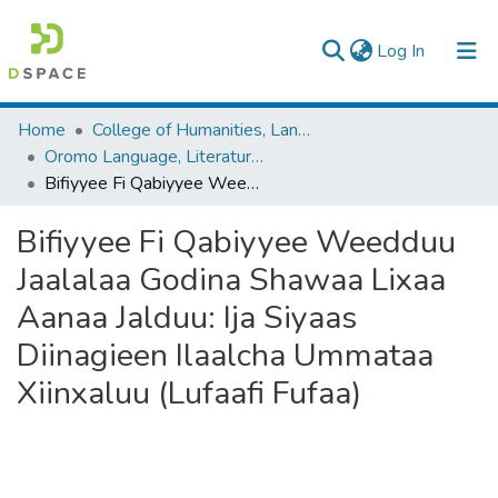
(current)
Log In
Colleges, Institutes & Collections
Home
College of Humanities, Language Studies, Journalism & Communication
Oromo Language, Literature and Folklore
Browse AAU-ETD
Bifiyyee Fi Qabiyyee Weedduu Jaalalaa Godina Shawaa Lixaa Aanaa Jalduu: Ija Siyaas Diinagieen Ilaalcha Ummataa Xiinxaluu (Lufaafi Fufaa)
Statistics
Bifiyyee Fi Qabiyyee Weedduu
Jaalalaa Godina Shawaa Lixaa
Aanaa Jalduu: Ija Siyaas
Diinagieen Ilaalcha Ummataa
Xiinxaluu (Lufaafi Fufaa)