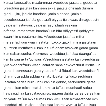
kanaa keessattis maalummaa weedduu jaalalaa, gosoota
weedduu jaalalaa kanneen akka, jaalala dhiiraafi dubara
gidduu jiru, jaalala haadhaa, jaalala abbaa, jaalala
obboleessaa jaalala gootaafi biyyaa ija siyaas diinagdeetin
yaaxina haalawaa, yaaxina faay‟idaafi yaaxina
bifeessummaarratti hundaa‟uun bifa bifiyyeefi qabiyyee
isaaniitiin xiinxalamaniiru. Weedduun jaalalaa miira
maraarfachuun waan jaalatan tokko qalbiifi miira jaalalaan
guuteen leellifachuu kan ibsuufi dhamsawwan garaa garaa
kan dabarsuudha. Yoomessi weedduu jaalalaa daanga‟aa
kan hintaane ta‟uu isaa. Weedduun jaalalaa kan weeddisaan
ykn weeddiftuun waan jaalatan sana hawwachuuf leellisuun
garaa booressuun gara yaada ofiitti fiduuf kan weeddisanfi
dhimmota adda addaa kan itti ibsatan ta‟uu,weedduun
jaalalaa,badaa hurruubbii kan hin qabne, sadoommii garaa
garaan kan ofkeessatti ammatu ta‟uu, duudhaafi safuu
hawaasichaa kan calaqqisiisu,maleen dubbii garaa garaa kan
dhiyaatu ta‟uu akkasumas kan wellisaan hirmaattoota ykn
qooddattota malee qofaa isaa kan raawwatu ta‟uun isaa