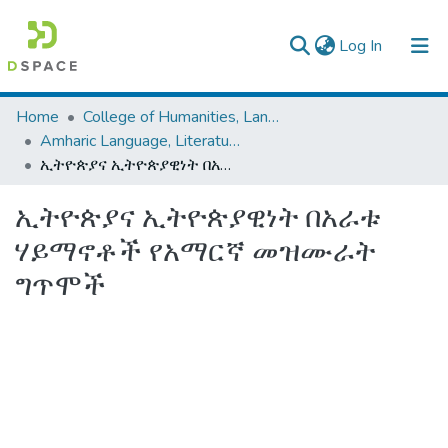
(current)
Log In
Colleges, Institutes & Collections
Home
College of Humanities, Language Studies, Journalism & Communication
Amharic Language, Literature and Folklore
Browse AAU-ETD
ኢትዮጵያና ኢትዮጵያዊነት በአራቱ ሃይማኖቶች የአማርኛ መዝሙራት ግጥሞች
Statistics
ኢትዮጵያና ኢትዮጵያዊነት በአራቱ
ሃይማኖቶች የአማርኛ መዝሙራት
ግጥሞች