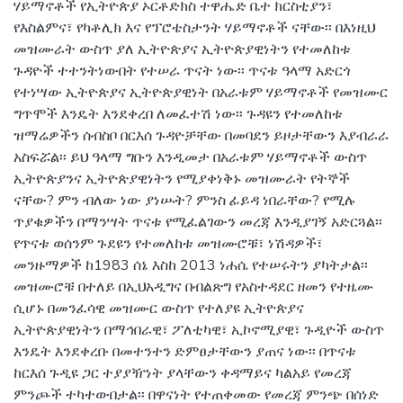
ሃይማኖቶች የኢትዮጵያ ኦርቶድክስ ተዋሔድ ቤተ ክርስቲያን፣
የእስልምና፣ የካቶሊክ እና የፕሮቴስታንት ሃይማኖቶች ናቸው፡፡ በእነዚህ
መዝሙራት ውስጥ ያለ ኢትዮጵያና ኢትዮጵያዊነትን የተመለከቱ
ጉዳዮች ተተንትነውበት የተሠራ ጥናት ነው፡፡ ጥናቱ ዓላማ አድርጎ
የተነሣው ኢትዮጵያና ኢትዮጵያዊነት በአራቱም ሃይማኖቶች የመዝሙር
ግጥሞች እንዴት እንደቀረበ ለመፈተሽ ነው፡፡ ጉዳዩን የተመለከቱ
ዝማሬዎችን ሰብስቦ በርእሰ ጉዳዮቻቸው በመባደን ይዞታቸውን እያብራራ
አስፍሯል፡፡ ይህ ዓላማ ግቡን እንዲመታ በአራቱም ሃይማኖቶች ውስጥ
ኢትዮጵያንና ኢትዮጵያዊነትን የሚያቀነቅኑ መዝሙራት የትኞች
ናቸው? ምን ብለው ነው ያነሡት? ምንስ ፊይዳ ነበራቸው? የሚሉ
ጥያቁዎችን በማንሣት ጥናቱ የሚፈልገውን መረጃ እንዲያገኝ አድርጓል፡፡
የጥናቱ ወሰንም ጉደዩን የተመለከቱ መዝሙሮቹ፣ ነሽዳዎች፣
መንዙማዎች ከ1983 ሰኔ እስከ 2013 ነሐሴ የተሠሩትን ያካትታል፡፡
መዝሙሮቹ በተለይ በኢህአዲግና በብልጽግ የአስተዳደር ዘመን የተዜሙ
ሲሆኑ በመንፈሳዊ መዝሙር ውስጥ የተለያዩ ኢትዮጵያና
ኢትዮጵያዊነትን በማኅበራዊ፣ ፖለቲካዊ፣ ኢኮኖሚያዊ፣ ጉዲዮች ውስጥ
እንዴት እንደቀረቡ በመተንተን ድምፀታቸውን ያጠና ነው፡፡ በጥናቱ
ከርእሰ ጉዲዩ ጋር ተያያዥነት ያላቸውን ቀዳማይና ካልአይ የመረጃ
ምንጮች ተካተውበታል፡፡ በዋናነት የተጠቀመው የመረጃ ምንጭ በሰነድ