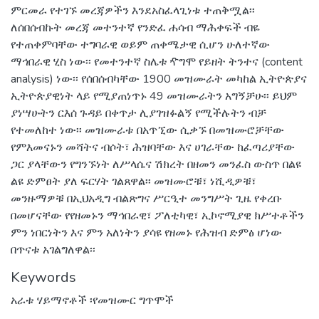
ምርመራ የተገኙ መረጃዎችን እንደአስፈላጊነቱ ተጠቅሟል፡፡
ለሰበሰብኩት መረጃ መተንተኛ የንድፈ ሐሳብ ማሕቀፍች ብዬ
የተጠቀምባቸው ተግባራዊ ወይም ጠቀሜታዊ ሲሆን ሁለተኛው
ማኅበራዊ ሂስ ነው፡፡ የመተንተኛ ስሌቱ ዯግሞ የይዘት ትንተና (content
analysis) ነው፡፡ የሰበሰብካቸው 1900 መዝሙራት መካከል ኢትዮጵያና
ኢትዮጵያዊነት ላይ የሚያጠነጥኑ 49 መዝሙራትን አግኝቻሁ፡፡ ይህም
ያነሣሁትን ርእሰ ጉዳይ በቀጥታ ሊያገዝፉልኝ የሚችሉትን ብቻ
የተመለከተ ነው፡፡ መዝሙራቱ በአጥኚው ሲቃኙ በመዝሙሮቻቸው
የምእመናኑን መሻትና ብሶት፣ ሕዝባቸው እና ሀገራቸው ከፈጣሪያቸው
ጋር ያላቸውን የግንኙነት ለሥላሴና ሽክረት በዘመን መንፈስ ውስጥ በልዩ
ልዩ ድምፀት ያለ ፍርሃት ገልጸዋል፡፡ መዝሙሮቹ፣ ነሺዲዎቹ፣
መንዙማዎቹ በኢህአዲግ ብልጽግና ሥርዒተ መንግሥት ጊዜ የቀረቡ
በመሆናቸው የየዘመኑን ማኅበራዊ፣ ፖለቲካዊ፣ ኢኮኖሚያዊ ክሥተቶችን
ምን ነበርነትን እና ምን አለነትን ያሳዩ የዘመኑ የሕዝብ ድምፅ ሆነው
በጥናቱ አገልግለዋል፡፡
Keywords
አራቱ ሃይማኖቶች ፡የመዝሙር ግጥሞች