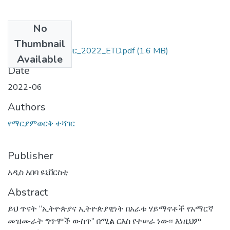
No
Files
Thumbnail
የማርያምወርቅ_ተሻገር_2022_ETD.pdf
(1.6 MB)
Available
Date
2022-06
Authors
የማርያምወርቅ ተሻገር
Publisher
አዲስ አበባ ዩኒቨርስቲ
Abstract
ይህ ጥናት “ኢትዮጵያና ኢትዮጵያዊነት በአራቱ ሃይማኖቶች የአማርኛ
መዝሙራት ግጥሞች ውስጥ” በሚል ርእስ የተሠራ ነው፡፡ እነዚህም