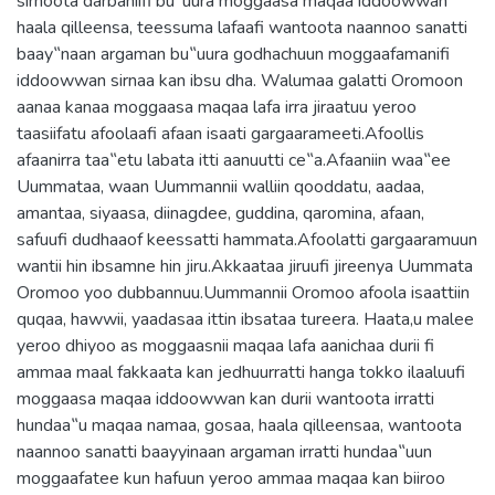
sirnoota darbaniifi bu‟uura moggaasa maqaa iddoowwan
haala qilleensa, teessuma lafaafi wantoota naannoo sanatti
baay‟naan argaman bu‟uura godhachuun moggaafamanifi
iddoowwan sirnaa kan ibsu dha. Walumaa galatti Oromoon
aanaa kanaa moggaasa maqaa lafa irra jiraatuu yeroo
taasiifatu afoolaafi afaan isaati gargaarameeti.Afoollis
afaanirra taa‟etu labata itti aanuutti ce‟a.Afaaniin waa‟ee
Uummataa, waan Uummannii walliin qooddatu, aadaa,
amantaa, siyaasa, diinagdee, guddina, qaromina, afaan,
safuufi dudhaaof keessatti hammata.Afoolatti gargaaramuun
wantii hin ibsamne hin jiru.Akkaataa jiruufi jireenya Uummata
Oromoo yoo dubbannuu.Uummannii Oromoo afoola isaattiin
quqaa, hawwii, yaadasaa ittin ibsataa tureera. Haata,u malee
yeroo dhiyoo as moggaasnii maqaa lafa aanichaa durii fi
ammaa maal fakkaata kan jedhuurratti hanga tokko ilaaluufi
moggaasa maqaa iddoowwan kan durii wantoota irratti
hundaa‟u maqaa namaa, gosaa, haala qilleensaa, wantoota
naannoo sanatti baayyinaan argaman irratti hundaa‟uun
moggaafatee kun hafuun yeroo ammaa maqaa kan biiroo