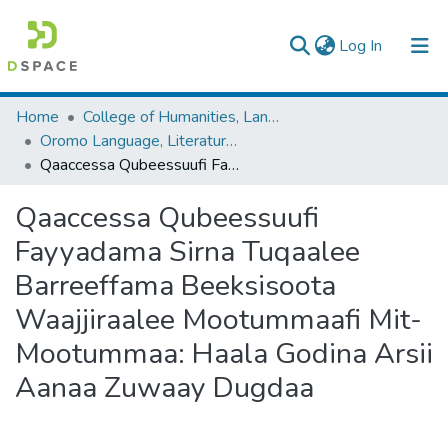
(current)
Log In
Colleges, Institutes & Collections
Home
College of Humanities, Language Studies, Journalism & Communication
Oromo Language, Literature and Folklore
Browse AAU-ETD
Qaaccessa Qubeessuufi Fayyadama Sirna Tuqaalee Barreeffama Beeksisoota Waajjiraalee Mootummaafi Mit-Mootummaa: Haala Godina Arsii Aanaa Zuwaay Dugdaa
Statistics
Qaaccessa Qubeessuufi
Fayyadama Sirna Tuqaalee
Barreeffama Beeksisoota
Waajjiraalee Mootummaafi Mit-
Mootummaa: Haala Godina Arsii
Aanaa Zuwaay Dugdaa