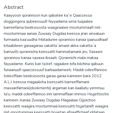
Abstract
Kaayyoon qorannoon kun qabatee ka`e Qaaccessa
doggongora qubeessuufi fayyadama sirna tuqaalee
barreefama beeksisoota waajjiraalee mootummaafi mit-
mootummaa aanaa Zuwaay Dugdaa keessa jiran xinxaluun
furmaata kaa’uudha Mataduree qorannoo kanaa ijaaruudhaaf
kitaabileen garaagaraa sakatta`amanii akka sakatta`a
barruutti qorannicha keessatti hammatamanii jiru. Saxaxni
qorannoo kanaa saxaxa ibsaati. Qorannichi mala makaa
fayyadame. Kunis kan ta’eef, ragaalee bifa bilchina qabuun
funaanuufi qaaccessuuf barbaadameeti. Maddi odeeffannoo
tokkoffaan beeksisoota garaa garaa kanneen bara 2012
A.L.I. keessa magaalicha keessatti barreeffamanii
maxxanfamanii(dookmentii) argaman kan ilaallatu yemmuu
ta’u, maddi odeeffannoo inni lammaffaan immoo Hojjettootni
kanneen Aanaa Zuwaay Dugdaa Magaalaa Ogolchoo
keessatti waajjira mootummaa keessatti hojjetaniifi waajjira
mit-mootummaa keessatti hojjetan afgaaffichaaf iddataan