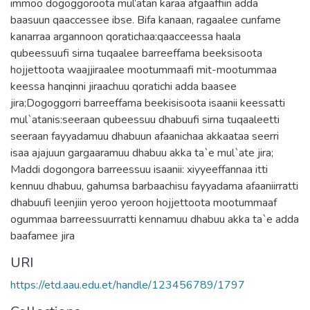
immoo dogoggoroota mul’atan karaa afgaaffiin adda
baasuun qaaccessee ibse. Bifa kanaan, ragaalee cunfame
kanarraa argannoon qoratichaa:qaacceessa haala
qubeessuufi sirna tuqaalee barreeffama beeksisoota
hojjettoota waajjiraalee mootummaafi mit-mootummaa
keessa hanqinni jiraachuu qoratichi adda baasee
jira;Dogoggorri barreeffama beekisisoota isaanii keessatti
mul`atanis:seeraan qubeessuu dhabuufi sirna tuqaaleetti
seeraan fayyadamuu dhabuun afaanichaa akkaataa seerri
isaa ajajuun gargaaramuu dhabuu akka ta`e mul`ate jira;
Maddi dogongora barreessuu isaanii: xiyyeeffannaa itti
kennuu dhabuu, gahumsa barbaachisu fayyadama afaaniirratti
dhabuufi leenjiin yeroo yeroon hojjettoota mootummaaf
ogummaa barreessuurratti kennamuu dhabuu akka ta`e adda
baafamee jira
URI
https://etd.aau.edu.et/handle/123456789/1797