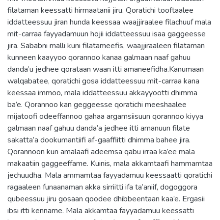
filataman keessatti hirmaatanii jiru. Qoratichi tooftaalee
iddatteessuu jiran hunda keessaa waajjiraalee filachuuf mala
mit-carraa fayyadamuun hojii iddatteessuu isaa gaggeesse
jira. Sababni malli kuni filatameefis, waajjiraaleen filataman
kunneen kaayyoo qorannoo kanaa galmaan naaf gahuu
danda’u jedhee qorataan waan itti amaneefidha.Kanumaan
walqabatee, qoratichi gosa iddatteessuu mit-carraa kana
keessaa immoo, mala iddatteessuu akkayyootti dhimma
ba’e. Qorannoo kan geggeesse qoratichi meeshaalee
mijatoofi odeeffannoo gahaa argamsiisuun qorannoo kiyya
galmaan naaf gahuu danda’a jedhee itti amanuun filate
sakatta’a dookumantiifi af-gaaffiitti dhimma bahee jira.
Qorannoon kun amalaafi adeemsa qabu irraa ka’ee mala
makaatiin gaggeeffame. Kuinis, mala akkamtaafi hammamtaa
jechuudha. Mala ammamtaa fayyadamuu keessaatti qoratichi
ragaaleen funaanaman akka sirriitti ifa ta’aniif, dogoggora
qubeessuu jiru gosaan qoodee dhibbeentaan kaa’e. Ergasii
ibsi itti kenname. Mala akkamtaa fayyadamuu keessatti