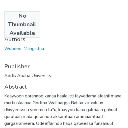
No
Date
Thumbnail
2019-08
Available
Authors
Wubnee, Mangistuu
Publisher
Addis Ababa University
Abstract
Kaayyoon qorannoo kanaa haala itti fayyadama afaanii mana
murtii olaanaa Godiina Wallaagga Bahaa xiinxaluun
dhiyyeessuu yommuu ta‟u, kaayyoo kana galmaan gahuuf
qorataan mala qorannoo akkamtaafi ammaamtaatti
gargaarameera. Odeeffannoo haqa qabeessa funaanuuf