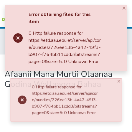
×
(current)
Log In
Error obtaining files for this
item
Colleges, Institutes & Collections
0 Http failure response for
Home
College of Humanities, Language Studies, Journalism & Communication
https://etd.aau.edu.et/server/api/cor
Oromo Language, Literature and Folklore
Browse AAU-ETD
e/bundles/726ee13b-4a42-49f3-
Xiinxala Haala Itti Fayyadaama Afaanii Mana Murtii Olaanaa Godina Wallaagga Bahaa
b907-f764bb11cdd3/bitstreams?
Statistics
page=0&size=5: 0 Unknown Error
Xiinxala Haala Itti Fayyadaama
Afaanii Mana Murtii Olaanaa
Godina Wallaagga Bahaa
×
0 Http failure response for
https://etd.aau.edu.et/server/api/cor
e/bundles/726ee13b-4a42-49f3-
b907-f764bb11cdd3/bitstreams?
page=0&size=5: 0 Unknown Error