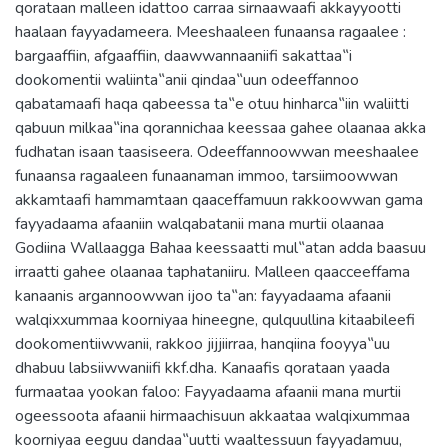
qorataan malleen idattoo carraa sirnaawaafi akkayyootti
haalaan fayyadameera. Meeshaaleen funaansa ragaalee :
bargaaffiin, afgaaffiin, daawwannaaniifi sakattaa‟i
dookomentii waliinta‟anii qindaa‟uun odeeffannoo
qabatamaafi haqa qabeessa ta‟e otuu hinharca‟iin waliitti
qabuun milkaa‟ina qorannichaa keessaa gahee olaanaa akka
fudhatan isaan taasiseera. Odeeffannoowwan meeshaalee
funaansa ragaaleen funaanaman immoo, tarsiimoowwan
akkamtaafi hammamtaan qaaceffamuun rakkoowwan gama
fayyadaama afaaniin walqabatanii mana murtii olaanaa
Godiina Wallaagga Bahaa keessaatti mul‟atan adda baasuu
irraatti gahee olaanaa taphataniiru. Malleen qaacceeffama
kanaanis argannoowwan ijoo ta‟an: fayyadaama afaanii
walqixxummaa koorniyaa hineegne, qulquullina kitaabileefi
dookomentiiwwanii, rakkoo jijjiirraa, hanqiina fooyya‟uu
dhabuu labsiiwwaniifi kkf.dha. Kanaafis qorataan yaada
furmaataa yookan faloo: Fayyadaama afaanii mana murtii
ogeessoota afaanii hirmaachisuun akkaataa walqixummaa
koorniyaa eeguu dandaa‟uutti waaltessuun fayyadamuu,