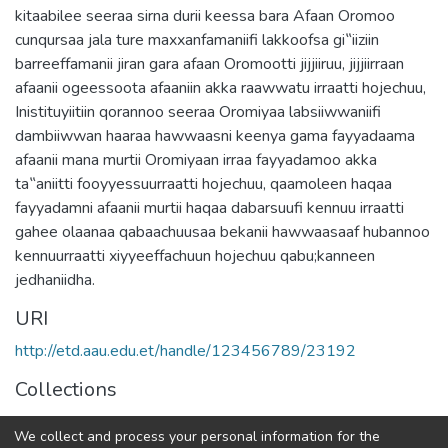
kitaabilee seeraa sirna durii keessa bara Afaan Oromoo
cunqursaa jala ture maxxanfamaniifi lakkoofsa gi‟iiziin
barreeffamanii jiran gara afaan Oromootti jijjiiruu, jijjiirraan
afaanii ogeessoota afaaniin akka raawwatu irraatti hojechuu,
Inistituyiitiin qorannoo seeraa Oromiyaa labsiiwwaniifi
dambiiwwan haaraa hawwaasni keenya gama fayyadaama
afaanii mana murtii Oromiyaan irraa fayyadamoo akka
ta‟aniitti fooyyessuurraatti hojechuu, qaamoleen haqaa
fayyadamni afaanii murtii haqaa dabarsuufi kennuu irraatti
gahee olaanaa qabaachuusaa bekanii hawwaasaaf hubannoo
kennuurraatti xiyyeeffachuun hojechuu qabu;kanneen
jedhaniidha.
URI
http://etd.aau.edu.et/handle/123456789/23192
Collections
Oromo Language, Literature and Folklore
We collect and process your personal information for the