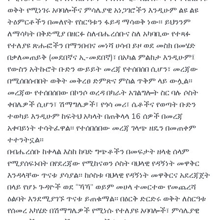
ወቅት የሚነገሩ አባባሎችና ምሳሌያዊ አነጋገሮችን እንዲሁም ልዩ ልዩ
ትዕምርቶችን በመለየት የስርዓቱን ፋይዳ ማሳወቅ ነው፡፡ ይህንንም
ለማሳካት በቅድሚያ በዘርፉ ስለብሔረሰቡና ስለ አካባቢው የተጻፉ
የተለያዩ ጽሑፎችን በማንበብና መነሻ ሀሳብ ይዞ ወደ መስክ በመሄድ
በቃለመጠይቅ (መደበኛና ኢ-መደበኛ)፣ በአካል ምልከታ እንዲሁም፤
የውስን አትኩሮት ቡድን ውይይት መረጃ የተሰበሰበ ሲሆን፣ መረጃው
በሚሰበሰብበት ወቅት መቅረፀ ድምጽና ምስል ጥቅም ላይ ውሏል፡፡
መረጃው የተሰበሰበው በኮንሶ ወረዳ በካራት አገልግሎት ስር ባሉ ሶስት
ቀበሌዎች ሲሆን፣ ሽማግሌዎች፣ የጎሳ መሪ፣ ሴቶችና የወጣት ቡድን
ተወካይ እንዲሁም ከፍትህ አካላት በጠቅላላ 16 ሰዎች በመረጃ
አቀባይነት ተሳትፈዋል፡፡ የተሰበሰበው መረጃ ገላጭ ዘዴን በመጠቀም
ተተንትኗል፡፡
በብሔረሰቡ ከቀላል እስከ ከባድ ግጭቶችን በመፍታት ዘላቂ ሰላም
የሚያሰፍኑበት በየደረጃው የሚከናወን ሶስት ባህላዊ የዳኝነት መዋቅር
እንዳላቸው ጥናቱ ያሳያል፡፡ ከሶስቱ ባህላዊ የዳኝነት መዋቅርና አደረጃጀት
በላይ የሆኑ ጉዳዮች ወደ “ኻኻ” ወይም መሀላ ተመርተው የመጨረሻ
ዕልባት እንደሚያገኙ ጥናቱ ይጠቁማል፡፡ በዕርቅ ድርድሩ ወቅት ለስርዓቱ
የሰመረ አካሄድ በሽማግሌዎች የሚነሱ የተለያዩ አባባሎች፣ ምሳሌያዊ