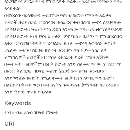
አነጋገሮች፣ ምርቃቶችና ምስጋናዎች ትልቅ መሳሪያ መሆናቸውን ጥናቱ
አሳይቷል፡፡
በብሄረሰቡ ባህላዊውና መደበኛው የፍትህ ስርዓት የግጭት አፈታት
ጉዳዮች ዙሪያ በጋራ የሚሰሩበት አሰራርና ቅብብሎሽ መኖሩ ለባህላዊው
የፍትህ ስርዓቱ ዘላቂነት የጎላ ድርሻ እንዳለው ጥናቱ ይጠቁማል፡፡ ባህላዊ
የፍትህ ስርዓቱ ዋነኛ የፍትህ ተቋም ሆኖ የዘለቀ ቢሆንም፣ የማህበረሰቡን
አቅም ያላገናዘበ ቅጣት የሚጣልበት ሁኔታ መኖሩና አወሳሰኑ ወጥነት
የሌለው መሆኑ የስርዓቱ ክፍተት እንደሆነ ጥናቱ ያመለክታል፡፡
ሽማግሌዎች ጠበኞችን በማስታረቅ ሂደት ደረቅ ማሽላ አኝከው
በመትፋት፣ ጠበኞችም በዕርቅ ስርዓቱ አንድ ስለመሆናቸው ለማረጋገጥ
በአንድ ቅል በጋራ ባህላዊ መጠጥ (ጨቃ) በመጠጣት እንዲሁም
እንደወንጀሉ ክብደት ከሚፈጽሙት ዕርቅ በኋላ አካባቢውን በደም፣
በፈርስና በቅዱስ ውኃ በመርጨትና በመታጠብ (የማንጻት ስራ) ዕርቁን
እንደሚያፀኑ ጥናቱ ያሳያል፡፡
Keywords
የኮንሶ ብሔረሰብ ባህላዊ የግጭት
URI