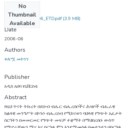
No
Files
Thumbnail
ቀለሟ_መኮንን_2006_ETD.pdf
(3.9 MB)
Available
Date
2006-06
Authors
ቀለሟ መኮንን
Publisher
አዲስ አበባ ዩኒቨርስቲ
Abstract
የዚህ ጥናት ትኩረት በደቡብ ብሔር ብሔረሰቦችና ሕዝቦች ብሔራዊ
ክልላዊ መንግሥት በኮንሶ ብሔረሰብ የሚከናወን ባህላዊ የግጭት አፈታት
ስርዓትን በመመርመር የግጭት መፍቻ ተቋማት በማህበረሰቡ ውስጥ
የሚኖራቸውን ሚና እና ስርዓቱ ምን እንደሚመስል በመተንተን በስርዓቱ