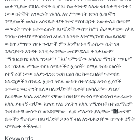
መታገጊያው የባህሌ ጥናት ሲሆን፤ የመተንተኛ ስሌቱ ቴክስታዊ ትንተና
ነው፡፡ በትችት አንጻርነት የአካሌ እና ሥግውነት ጽንሰ ሏሳቦችን
በሚያመች መሌኩ አሰናዴቶ ሇትንተና ማስኬጃነት አውሎሌ፡፡ በዙህም
መሠረት ጥናቱ በተመረጡት ሌቦሇድች ውስጥ ከሥነ ሕይወታዊው አካሌ
ግንባታ በተሇየ ማኅበረሰብ አካሌን እንዳት እንዯሚገነባ፣ በመዴበልቹ
ውስጥ ሥግዋን የሆኑ ጉዲዮች ምን እንዯሆኑና ዯራሲው ሴት ገጸ
ባሕርያትን እንዳት እንዲቀረባቸው መርምሯሌ፡፡ ትንታኔውም
“ማኅበረሰባዊ አካሌ ግንባታ”፣ “‘እኔ’ የምንሇው አካሊዊ ማንነት ግንባታ”
እና “በአካሌ ሥግው የሆኑ ስሜቶችና ሏሳቦች” በሚለ ንዐስ ርዕሶች
የተዯራጀ ነው፡፡ በእያንዲንደ ንዐስ ርዕስ ስር ከመዴበልቹ የተወሰደ
አስረጂዎችን በንዴፈ ሏሳብ ክፍሌ ውስጥ በተዯራጁ ጽንሰ ሏሳቦች
በመመርመር ተንትኗሌ፡፡ በሌቦሇድቹ፣ ሴቶቹ በአካሊቸው ያዚለ፣
የራሳቸው አካሌ አሇቃም ናቸው፡፡ በዙህም የተነሳ ማኅበረሰብ የሠራውን
አካሌ ይሁነኝ ብሇው እየናደ የእኔ ያለትን አካሌ የሚገነቡ፤ በተጨማሪም
በቴክስቶቹ ውስጥ በ“ወንድቻቸው” ሊይ ሥሌጣን ያሊቸው “዗መናዊ”
ሴቶችን ዯራሲው በሌቦሇድቹ ይሁነኝ ብል እንዲቀረባቸው በጥናቱ ሂዯት
ሇማወቅ ተችሎሌ፡፡
Keywords