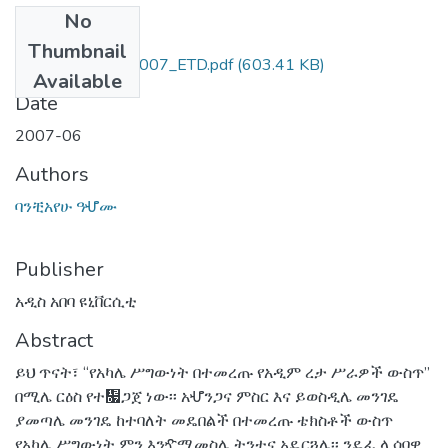
No
Files
Thumbnail
ባንቺአየሁ_ዓሇሙ_2007_ETD.pdf
(603.41 KB)
Available
Date
2007-06
Authors
ባንቺአየሁ ዓሇሙ
Publisher
አዲስ አበባ ዩኒቨርሲቲ
Abstract
ይህ ጥናት፣ “የአካሌ ሥግውነት በተመረጡ የአዲም ረታ ሥራዎች ውስጥ”
በሚሌ ርዕስ የተ዗ጋጀ ነው፡፡ አሇንጋና ምስር እና ይወስዲሌ መንገዴ
ያመጣሌ መንገዴ ከተባለት መዴበልች በተመረጡ ቴክስቶች ውስጥ
የአካሌ ሥግውነት ምን እንዯሚመስሌ ትንተና አዴርጓሌ፡፡ ንዴፈ ሏሳባዊ