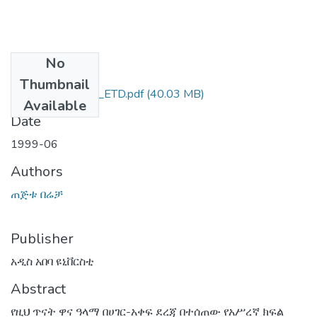
No
Files
Thumbnail
ጠጂቱ_በሬቻ_1999_ETD.pdf
(40.03 MB)
Available
Date
1999-06
Authors
ጠጅቱ በሬቻ
Publisher
አዲስ አበባ ዩኒቨርስቲ
Abstract
የዚህ ጥናት ዋና ዓላማ በሀገር-አቀፍ ደረጃ በተሰጠው የአሥረኛ ክፍል