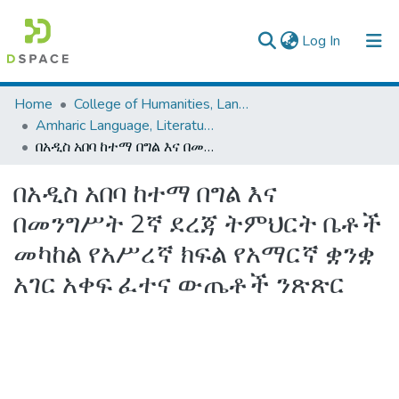
(current)
Log In
Colleges, Institutes & Collections
Home
College of Humanities, Language Studies, Journalism & Communication
Amharic Language, Literature and Folklore
Browse AAU-ETD
በአዲስ አበባ ከተማ በግል እና በመንግሥት 2ኛ ደረጃ ትምህርት ቤቶች መካከል የአሥረኛ ክፍል የአማርኛ ቋንቋ አገር አቀፍ ፈተና ውጤቶች ንጽጽር
Statistics
በአዲስ አበባ ከተማ በግል እና
በመንግሥት 2ኛ ደረጃ ትምህርት ቤቶች
መካከል የአሥረኛ ክፍል የአማርኛ ቋንቋ
አገር አቀፍ ፈተና ውጤቶች ንጽጽር