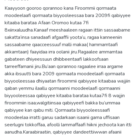
Kaayyoon gooroo qorannoo kana Firoommii qormaata
moodeelaafi qormaata biyyooleessaa bara 2009fi qabiyyee
kitaaba barataa Afaan Oromoo kutaa 7fi
8xiinxaluudha.Kanaaf meeshaaleen ragaan ittiin sassaabame
sakatta’insa sanadaafi afgaaffii yoota’u, ragaa kanneeniin
sassaabame qaacceessuuf malli makaa( hammamtaafi
akkamtaan) faayidaa irra oolanii jiru.Ragaalee ammamtaa
gabateen dhiyeessuun dhibbeentaafi lakkoofsaan
tarreeffamanii jiru.Bu’aan qorannoo ragaalee irraa argame
akka ibsuutti bara 2009 qormaata moodeelaafi qormaata
biyyooleessaa dhiyaatan firoommii qabiyyee kitaabaa wajjiin
qaban yemmu ilaallu qormaanni moodeelaafi qormaanni
biyyooleessaa qabiyyee kitaaba barataa kutaa7fi 8 wajjin
firoommiin isaa,walgitiinsaa qabiyyeefi bakka bu’ummaa
qabiyyee kan qabu miti. Qormaata biyyooleessaafi
moodeelaa irratti garuu sadarkaan isaanii gama uffisaan
seerlugni tokkoffaa, afoolli lammaffaafi hiikni jechoota kan itti
aanudha.Karaabiraatiin, qabiyyee dandeettiiwwan afaanii
(dubbachuu, dhaggeefachuufi barreessuun) kitaaba barataa