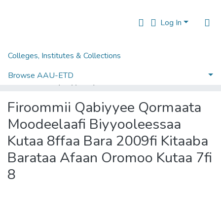
Log In
Colleges, Institutes & Collections
Home
College of Humanities, Language Studies, Journalism & Communication
Oromo Language, Literature and Folklore
Browse AAU-ETD
Firoommii Qabiyyee Qormaata Moodeelaafi Biyyooleessaa Kutaa 8ffaa Bara 2009fi Kitaaba Barataa Afaan Oromoo Kutaa 7fi 8
Statistics
Firoommii Qabiyyee Qormaata
Moodeelaafi Biyyooleessaa
Kutaa 8ffaa Bara 2009fi Kitaaba
Barataa Afaan Oromoo Kutaa 7fi
8