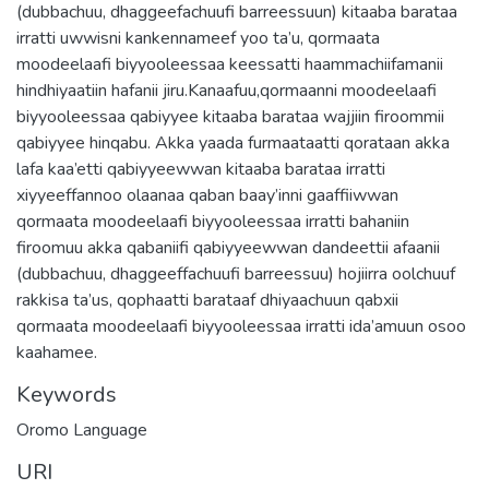
irratti uwwisni kankennameef yoo ta’u, qormaata
moodeelaafi biyyooleessaa keessatti haammachiifamanii
hindhiyaatiin hafanii jiru.Kanaafuu,qormaanni moodeelaafi
biyyooleessaa qabiyyee kitaaba barataa wajjiin firoommii
qabiyyee hinqabu. Akka yaada furmaataatti qorataan akka
lafa kaa’etti qabiyyeewwan kitaaba barataa irratti
xiyyeeffannoo olaanaa qaban baay’inni gaaffiiwwan
qormaata moodeelaafi biyyooleessaa irratti bahaniin
firoomuu akka qabaniifi qabiyyeewwan dandeettii afaanii
(dubbachuu, dhaggeeffachuufi barreessuu) hojiirra oolchuuf
rakkisa ta’us, qophaatti barataaf dhiyaachuun qabxii
qormaata moodeelaafi biyyooleessaa irratti ida’amuun osoo
kaahamee.
Keywords
Oromo Language
URI
http://etd.aau.edu.et/handle/123456789/23125