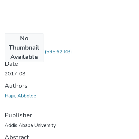
No
Files
Thumbnail
Abbolee Hajjii.pdf
(595.62 KB)
Available
Date
2017-08
Authors
Hajjii, Abbolee
Publisher
Addis Ababa University
Abstract