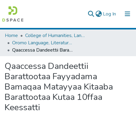
(current)
Log In
Colleges, Institutes & Collections
Home
College of Humanities, Language Studies, Journalism & Communication
Oromo Language, Literature and Folklore
Browse AAU-ETD
Qaaccessa Dandeettii Barattootaa Fayyadama Bamaqaa Matayyaa Kitaaba Barattootaa Kutaa 10ffaa Keessatti
Statistics
Qaaccessa Dandeettii
Barattootaa Fayyadama
Bamaqaa Matayyaa Kitaaba
Barattootaa Kutaa 10ffaa
Keessatti