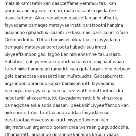
mala akkamtaatiin kan qaacceffame yemmuu ta’u, kan
qormaataan argame immoo, mala makaatiin qindaa’ee
qaacceefame. Akka ragaaleen qaacceffaman mul’isutti,
fayyadama bamaqaa matayyaa irratti barattootni hanqina
hubannoo qabaachuu isaaniti. Akkasumas, barsiisonni Afaan
Oromoo kutaa 10ffaa barsiisan akkaataa itti fayyadama
bamaqaa matayyaa barattoota hubachiisuu irratti
xiyyeeffannoon gadi fagoo kan hinkennamne ta’uu isaati.
Sababnis, qabiyyeen barnootichaa baay’ee dhiphaaf waan
ta’eef hiika bamaqaafi ramaddii isaa qofa tuqanii bira darbuun
gola barnootaa keessatti kan mul’atuudha. Gabaabumatti,
argannoon qorannoo kanaa barsiisonni itti fayyadama
bamaqaa matayyaa galuumsa keessatti barattootni akka
hubataniif; akkasumas, itti fayyadamarratti bifa ykn.unkaa
bamaqichaa akka adda baasanii beekaniif xiyyeeffannoo kan
hinkennine ta’uu; tooftaa adda addaa fayyadamuun
barattootaa dhiyeessuu irratti xiyyeeffannoon kan
hinjirre;ta’uun argannoo qorannichaa warreen gurguddoodha.
Dhumarratti, argannoo qorannoo kanarraa ka’uun yaada