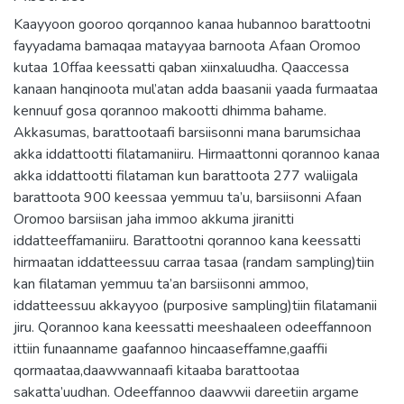
Kaayyoon gooroo qorqannoo kanaa hubannoo barattootni
fayyadama bamaqaa matayyaa barnoota Afaan Oromoo
kutaa 10ffaa keessatti qaban xiinxaluudha. Qaaccessa
kanaan hanqinoota mul’atan adda baasanii yaada furmaataa
kennuuf gosa qorannoo makootti dhimma bahame.
Akkasumas, barattootaafi barsiisonni mana barumsichaa
akka iddattootti filatamaniiru. Hirmaattonni qorannoo kanaa
akka iddattootti filataman kun barattoota 277 waliigala
barattoota 900 keessaa yemmuu ta’u, barsiisonni Afaan
Oromoo barsiisan jaha immoo akkuma jiranitti
iddatteeffamaniiru. Barattootni qorannoo kana keessatti
hirmaatan iddatteessuu carraa tasaa (randam sampling)tiin
kan filataman yemmuu ta’an barsiisonni ammoo,
iddatteessuu akkayyoo (purposive sampling)tiin filatamanii
jiru. Qorannoo kana keessatti meeshaaleen odeeffannoon
ittiin funaanname gaafannoo hincaaseffamne,gaaffii
qormaataa,daawwannaafi kitaaba barattootaa
sakatta’uudhan. Odeeffannoo daawwii dareetiin argame