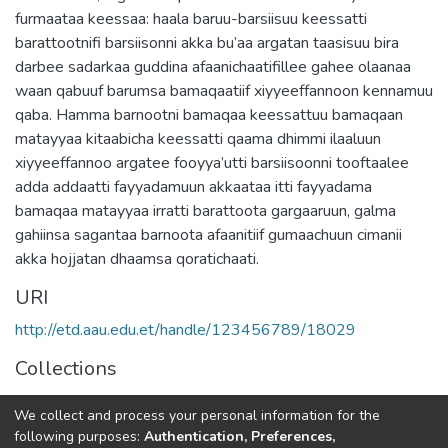
furmaataa keessaa: haala baruu-barsiisuu keessatti
barattootnifi barsiisonni akka bu’aa argatan taasisuu bira
darbee sadarkaa guddina afaanichaatifillee gahee olaanaa
waan qabuuf barumsa bamaqaatiif xiyyeeffannoon kennamuu
qaba. Hamma barnootni bamaqaa keessattuu bamaqaan
matayyaa kitaabicha keessatti qaama dhimmi ilaaluun
xiyyeeffannoo argatee fooyya’utti barsiisoonni tooftaalee
adda addaatti fayyadamuun akkaataa itti fayyadama
bamaqaa matayyaa irratti barattoota gargaaruun, galma
gahiinsa sagantaa barnoota afaanitiif gumaachuun cimanii
akka hojjatan dhaamsa qoratichaati.
URI
http://etd.aau.edu.et/handle/123456789/18029
Collections
Oromo Language, Literature and Folklore
We collect and process your personal information for the
following purposes:
Authentication, Preferences,
Full item page