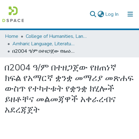
(current)
Log In
Colleges, Institutes & Collections
Home
College of Humanities, Language Studies, Journalism & Communication
Amharic Language, Literature and Folklore
Browse AAU-ETD
በ2004 ዓ/ም በተዘጋጀው የዘጠነኛ ክፍል የአማርኛ ቋንቋ መማሪያ መጽሐፍ ውስጥ የተካተቱት የቋንቋ ክሂሎች ይዘቶቸና መልመጃዋች አቀራረብና አደረጃጀት
Statistics
በ2004 ዓ/ም በተዘጋጀው የዘጠነኛ
ክፍል የአማርኛ ቋንቋ መማሪያ መጽሐፍ
ውስጥ የተካተቱት የቋንቋ ክሂሎች
ይዘቶቸና መልመጃዋች አቀራረብና
አደረጃጀት