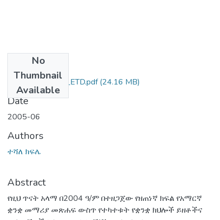
No
Files
Thumbnail
ተሻለ_ክፍሌ_2005_ETD.pdf
(24.16 MB)
Available
Date
2005-06
Authors
ተሻለ ክፍሌ
Abstract
የዚህ ጥናት አላማ በ2004 ዓ/ም በተዘጋጀው የዘጠነኛ ክፍል የአማርኛ
ቋንቋ መማሪያ መጽሐፍ ውስጥ የተካተቱት የቋንቋ ክህሎች ይዘቶችና