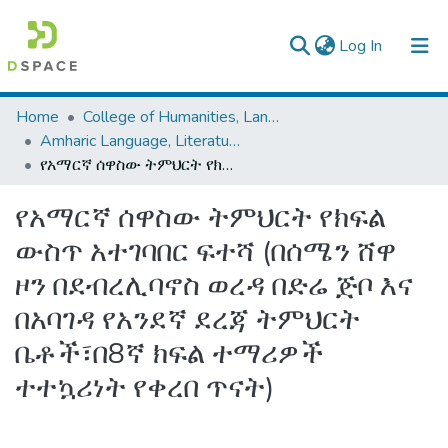
(current)
Log In
Colleges, Institutes & Collections
Home
College of Humanities, Language Studies, Journalism & Communication
Amharic Language, Literature and Folklore
Browse AAU-ETD
የአማርኛ ሰዋስው ትምህርት የክፍል ውስጥ አተገባበር ፍተሻ (በሰሜን ሸዋ ዞን በደብረሊባኖስ ወረዳ በድሬ ጅቦ እና በአባገዳ የአንደኛ ደረጃ ትምህርት ቤቶች፣በ8ኛ ክፍል ተማሪዎች ተተኳሪነት የቀረበ ጥናት)
Statistics
የአማርኛ ሰዋስው ትምህርት የክፍል
ውስጥ አተገባበር ፍተሻ (በሰሜን ሸዋ
ዞን በደብረሊባኖስ ወረዳ በድሬ ጅቦ እና
በአባገዳ የአንደኛ ደረጃ ትምህርት
ቤቶች፣በ8ኛ ክፍል ተማሪዎች
ተተኳሪነት የቀረበ ጥናት)