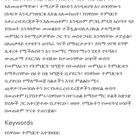
አለመጠቀማቸው፣ ተማሪዎች በቡድን እንዲወያዩ እና ሀሳባቸውን
በነጻነት እንዲያንጸባርቁ እድል አለመስጠት፣ የሰዋስው ትምህርት
አቀራረብ ደረጃዎችን አለመጠቀም፣ እንዲሁም ምጋቤ ምላሽ አሰጣጥ ላይ
ድክመት እንዳላቸው መመልከት ተችሏል፡፡በሌላ በኩል ታላሚዎቹ
መምህራን ከተማሪዎቻቸው ጋር ጥሩ መስተጋብር እንዳላቸው ታይቷል፡፡
በአጠቃላይ የታዩትን ጠንካራ ጎኖች በማበረታታት፣ ደካማ ጎኖቹ ደግሞ
ሊቀረፉ የሚችሉበትን እና የመማር ማስተማሩን ሂደት የተሻለና
ውጤታማ ያደርጋሉ ተብለው ከታመነባቸው ሀሳቦች ውስጥ
የመምህራንን የትምህርት ዝግጅት በተመለከተ መምህራኑ ትምህርቱን
ከማቅረባቸው በፊት በቂ ዝግጅት ቢያደርጉ፣ የሰዋስው ትምህርቱን
ሲያቀርቡ የማለማመጃ ስልቶችን እንደ ምልልስ፣ሚና
ጨዋታ፣የመሳሰሉትን እና የአቀራረብ ደረጃዎችን በክፍል ውስጥ
በመጠቀም ቢያስተምሩ፣ሰዋስውን በተናጠል ከማስተማር ይልቅ ከቋንቋ
ክሂሎች ጋር አቀናጅተው ቢያቀርቡ፣ ወዘተ. የሚሉትን የመፍትሄ ሀሳቦች
በመጠቆም ጥናቱ ተጠናቋል፡፡
Keywords
የሰዋስው ትምህርት አተገበባበር