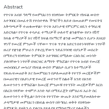
Abstract
የጥናቱ አብይ ዓላማ የመምህራንን የሰዋስው ትምህርት የክፍል ውስጥ
አተገባበር በመፈተሽ የተስተዋሉ ችግሮችን ለይቶ በመጠቆም የመፍትሄ
አቅጣጫዎች ተጠቁመዋል፡፡ ጥናቱ አይነታዊ የምርምር ዘዴን ተግባራዊ
አድርጓል፡፡ የጥናቱ ተሳታፊ ተማሪዎች ሁለተኛ ቋንቋቸው የሆኑ የ8ኛ
ክፍል ተማሪዎች እና የ8ኛ ክፍል የአማርኛ ቋንቋ መምህራን ሲሆኑ እነዚህ
ዋነኛ የመረጃ ምንጮች ናቸው፡፡ ጥናቱ ጥያቄ አድርጎ በተነሳባቸው ነጥቦች
ዙሪያ የቋንቋ ምሁራን ያቀረቧቸውን ንድፈሃሳባዊ ብያኔዎች መሰረት
በማድረግ የሰዋስው ትምህርት አተገባበር በሚለው ርዕስ ስር መነሳት
ያለባቸውን ነጥቦች በዝርዝር ለማየት ሞክሯል፡፡ የጥናቱ አብይ የመረጃ
መሰብሰቢያ መሳሪያ የክፍል ውስጥ ምልከታ ሲሆን ከተማሪዎች
የጽሑፍመጠይቅ እና ከመምህራን በቃለመጠይቅ የተገኙ መረጃዎችም
በመጠናዊና በአይነታዊ የመረጃ መተንተኛ ስልቶች አንድ በአንድ
ለመተንተን ተሞክሯል፡፡ ከመረጃ ምንጮቹ የተገኙት መረጃዎችም እርስ
በእርስ ባላቸው ተዛምዶ አንድ ላይ በማደራጀት በምዕራፍ አራት ስር
ለመተንተን ተችሏል፡፡ ከጥናቱ የተገኘው ውጤት እንደሚያመለክተው
ታላሚዎቹ መምህራን በክፍል ውስጥ በትግበራ ወቅት የሰዋስው
ትምህርት ይዘትን ሲያቀርቡ የተለያዩ የማስተማሪያ ስልቶችን