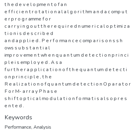
t h e d e v e l o pme n t o f a n
e f f i c i e n t r o t a t i o n a l a l g o r i t hm a n d a c omp u t
e r p r o g r amme f o r
c a r r y i n g o u t t h e r e q u i r e d n ume r i c a l o p t imi z a
t i o n i s d e s c r i b e d
a n d a p p l i e d . P e r f o rma n c e c omp a r i s o n s s h
ows s u b s t a n t i a l
imp r o v eme n t wh e n q u a n t um d e t e c t i o n p r i n c i
p l e i s emp l o y e d . A s a
f u r t h e r a p p l i c a t i o n o f t h e q u a n t um d e t e c t i
o n p r i n c i p l e , t h e
R e a l i z a t i o n o f q u a n t um d e t e c t i o n O p a r a t o r
F o r M- a r r a y P h a s e
s h i f t o p t i c a l mo d u l a t i o n f o rma t i s a l s o p r e s
e n t e d .
Keywords
Performance
,
Analysis