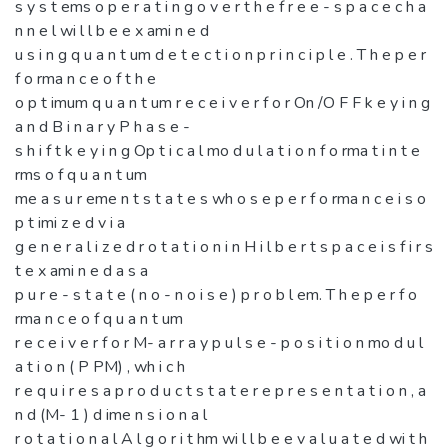
s y s t ems o p e r a t i n g o v e r t h e f r e e - s p a c e c h a
n n e l wi l l b e e x ami n e d
u s i n g q u a n t um d e t e c t i o n p r i n c i p l e . T h e p e r
f o rma n c e o f t h e
o p t imum q u a n t um r e c e i v e r f o r On /O F F k e y i n g
a n d B i n a r y P h a s e -
s h i f t k e y i n g Op t i c a l mo d u l a t i o n f o rma t i n t e
rms o f q u a n t um
me a s u r eme n t s t a t e s wh o s e p e r f o rma n c e i s o
p t imi z e d v i a
g e n e r a l i z e d r o t a t i o n i n H i l b e r t s p a c e i s f i r s
t e x ami n e d a s a
p u r e - s t a t e ( n o - n o i s e ) p r o b l em. T h e p e r f o
rma n c e o f q u a n t um
r e c e i v e r f o r M- a r r a y p u l s e - p o s i t i o n mo d u l
a t i o n ( P PM) , wh i c h
r e q u i r e s a p r o d u c t s t a t e r e p r e s e n t a t i o n , a
n d (M- 1 ) d ime n s i o n a l
r o t a t i o n a l A l g o r i t hm wi l l b e e v a l u a t e d wi t h