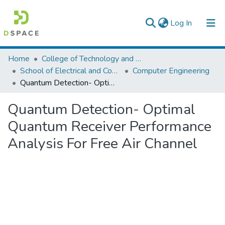
(current)
Log In
Colleges, Institutes & Collections
Home
College of Technology and Built Environment
School of Electrical and Computer Engineering
Computer Engineering
Browse AAU-ETD
Quantum Detection- Optimal Quantum Receiver Performance Analysis For Free Air Channel
Statistics
Quantum Detection- Optimal
Quantum Receiver Performance
Analysis For Free Air Channel