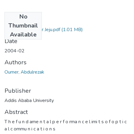
No
Files
Thumbnail
Abdulrezak Oumer Jeju.pdf
(1.01 MB)
Available
Date
2004-02
Authors
Oumer, Abdulrezak
Publisher
Addis Ababa University
Abstract
T h e f u n d ame n t a l p e r f o rma n c e l imi t s o f o p t i c
a l c ommu n i c a t i o n s