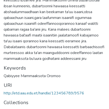
keessatti ibsamee jira. Mammaksonni cimina bubartootaa
ibsan kunneenis, dubartoonnii hawaasa keessatti
abshaalummaadhaan kan beekaman ta'uu isaani,obsa
qabaachuun isaani,gara laafumman isaaniifi ogummaa
qabaachuun isaaniifi odeeffannooqorannoo kanaaf walitti
qabaman ragaa ba'anii jiru. Kana malees dubartoonni
hawaasa bal'aafi maatii isaanitiin jaalatamoofi kabajamoo
ta'uu isaani qorannoo kana keessatti eeramee jira.
Dabalataanis dubartoonni hawaasa keessatti barbaachisoofi
murteessoo akka ta'an maanguddoonni odeeffannoo laatan
mammaaksota bu'uura godhatanii addeessanii jiru
Keywords
Qabiyyee Mammaaksota Oromoo
URI
http://etd.aau.edu.et/handle/123456789/9576
Collections