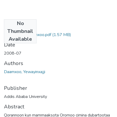
No
Files
Thumbnail
Yewayinxajji Daamxoo.pdf
(1.57 MB)
Available
Date
2008-07
Authors
Daamxoo, Yewayinxajji
Publisher
Addis Ababa University
Abstract
Qorannoon kun mammaaksota Oromoo cimina dubartootaa