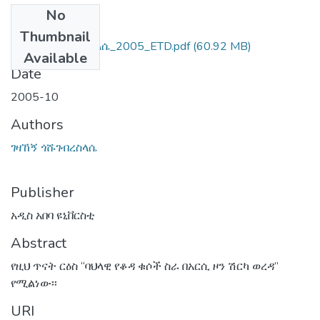
No
Files
Thumbnail
ገዛኸኝ_ጎሹ_ገብረሥላሴ_2005_ETD.pdf
(60.92 MB)
Available
Date
2005-10
Authors
ገዛኸኝ ጎሹገብረስላሴ
Publisher
አዲስ አበባ ዩኒቨርስቲ
Abstract
የዚህ ጥናት ርዕስ “ባህላዊ የቆዳ ቁሶች ስራ በአርሲ ዞን ሽርካ ወረዳ”
የሚልነው፡፡
URI