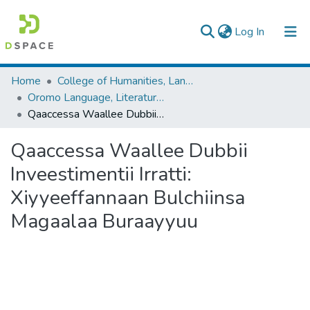
(current)
Log In
Colleges, Institutes & Collections
Home
College of Humanities, Language Studies, Journalism & Communication
Oromo Language, Literature and Folklore
Browse AAU-ETD
Qaaccessa Waallee Dubbii Inveestimentii Irratti: Xiyyeeffannaan Bulchiinsa Magaalaa Buraayyuu
Statistics
Qaaccessa Waallee Dubbii
Inveestimentii Irratti:
Xiyyeeffannaan Bulchiinsa
Magaalaa Buraayyuu