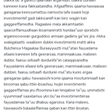
bakka du‟a gahiitti qaamaan argamuun, bakka cidhaafi
kanneen kana fakkaatanidha. Afgaaffiinis qaama hawaasaa
garagaraa keessumattuu namoota lafa isaanii hojii
investimentiif gadi lakkisaniifi kan biro wajjiin kan
gaggeeffamedha. Ragaalee mala akkamtaatiin
qaacceffamuudhaan ibsamanirratti hundaa‟uun qoratichi
argannoowwan gurguddoo armaan gadiirra ga‟ee jira. Akka
waliigalaatti, waalleen dubbii investimentii irratti akka
Bulchiinsa Magaalaa Buraayyuutti mul‟atan fayyadama
afaanii kanneen bifa geerarsaa, mammaaksaa, malleen
dubbii, faaruu sirbaafi durduriifa‟iin calaqqisanidha.
Fayyadamni afaanii bifa geerarsaan, mammaaksaan, malleen
dubbiin, faaruu sirbaafi durduriin mul‟atu kunis ergaa
garagaraa qabu: hawaasichi komii qaama mootummaafi kan
biroorraa qabu ittiin ibsachuu, hojiin investimentii
gaggeeffamaa jiru iftoomina kan hinqabne ta‟uu, ummatichi
iyyummaaf saaxilamuu ykn bu‟aa investimentiirraa
fayyadamaa ta‟uu dhabuu agarsiisa. Kana malees,
hawaasichi balaaleffannaa qaban kan ittiin ibsatan,