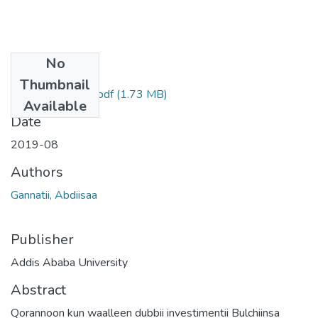
No
Files
Thumbnail
Abdiisaa Gannatii.pdf
(1.73 MB)
Available
Date
2019-08
Authors
Gannatii, Abdiisaa
Publisher
Addis Ababa University
Abstract
Qorannoon kun waalleen dubbii investimentii Bulchiinsa