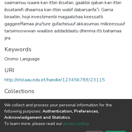
saamamuu isaanii kan ittiin ibsatan, gaabbii qaban kan ittiin
ibsataniifi dhaamsa kan ittiin waliif dabarsanfa‟i. Gama
biraatiin, hojii investimentii magaalichaa keessatti
gaggeeffamaa jiru/ture gufachiisuuf akkasumas milkeessuuf
tarsiimoowwan waallee addaddaatu dhimma itti bahamaa
jira.
Keywords
Oromo Language
URI
http://etd.aau.edu.et/handle/123456789/23115
Collections
Oromo Language, Literature and Folklore
We collect and process your personal information for the
following purposes:
Authentication, Preferences,
Full item page
Acknowledgement and Statistics
.
To learn more, please read our
privacy policy
.
Home |
Privacy policy |
End User Agreement |
Send Feedback |