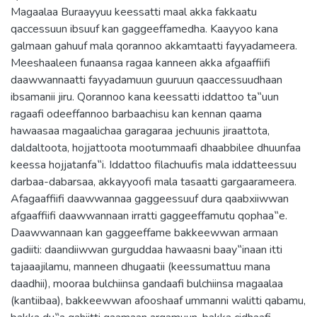
Magaalaa Buraayyuu keessatti maal akka fakkaatu
qaccessuun ibsuuf kan gaggeeffamedha. Kaayyoo kana
galmaan gahuuf mala qorannoo akkamtaatti fayyadameera.
Meeshaaleen funaansa ragaa kanneen akka afgaaffiifi
daawwannaatti fayyadamuun guuruun qaaccessuudhaan
ibsamanii jiru. Qorannoo kana keessatti iddattoo ta‟uun
ragaafi odeeffannoo barbaachisu kan kennan qaama
hawaasaa magaalichaa garagaraa jechuunis jiraattota,
daldaltoota, hojjattoota mootummaafi dhaabbilee dhuunfaa
keessa hojjatanfa‟i. Iddattoo filachuufis mala iddatteessuu
darbaa-dabarsaa, akkayyoofi mala tasaatti gargaarameera.
Afagaaffiifi daawwannaa gaggeessuuf dura qaabxiiwwan
afgaaffiifi daawwannaan irratti gaggeeffamutu qophaa‟e.
Daawwannaan kan gaggeeffame bakkeewwan armaan
gadiiti: daandiiwwan gurguddaa hawaasni baay‟inaan itti
tajaaajilamu, manneen dhugaatii (keessumattuu mana
daadhii), mooraa bulchiinsa gandaafi bulchiinsa magaalaa
(kantiibaa), bakkeewwan afooshaaf ummanni walitti qabamu,