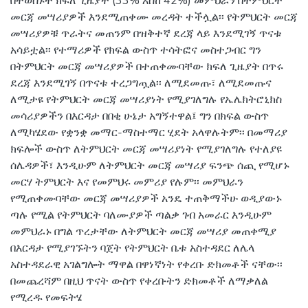
በተወሰኑት ክፍለ ጊዜያት (33% እስከ 42%) መምህራን በትምህርት
መርጃ መሣሪያዎች እንደሚጠቀሙ መረዳት ተችሏል፡፡ የትምህርት መርጃ
መሣሪያዎቹ ጥራትና መጠንም በዝቅተኛ ደረጃ ላይ እንደሚገኝ ጥናቱ
አሳይቷል፡፡ የተማሪዎች የክፍል ውስጥ ተሳትፎና መስተጋብር ግን
በትምህርት መርጃ መሣሪያዎች በተጠቀሙባቸው ክፍለ ጊዜያት በጥሩ
ደረጃ እንደሚገኝ በጥናቱ ተረጋግጧል፡፡ ለሚደመጡ፣ ለሚደመጡና
ለሚታዩ የትምህርት መርጃ መሣሪያነት የሚያገለግሉ የኤሌክትሮኒክስ
መሳሪያዎችን በእርዳታ በበቂ ሁኔታ አግኝተዋል፤ ግን በክፍል ውስጥ
ለሚካሄደው የቋንቋ መማር-ማስተማር ሂደት አላዋሉትም፡፡ በመማሪያ
ክፍሎች ውስጥ ለትምህርት መርጃ መሣሪያነት የሚያገለግሉ የተለያዩ
ሰሌዳዎች፣ እንዲሁም ለትምህርት መርጃ መሣሪያ ፍንጭ ሰጪ የሚሆኑ
መርሃ ትምህርት እና የመምህሩ መምሪያ የሉም፡፡ መምህራን
የሚጠቀሙባቸው መርጃ መሣሪያዎች አንዴ ተጠቅማችሁ ወዲያውኑ
ጣሉ የሚል የትምህርት ባለሙያዎች ጣልቃ ገብ አመራር እንዲሁም
መምህራኑ በግል ጥረታቸው ለትምህርት መርጃ መሣሪያ መጠቀሚያ
በእርዳታ የሚያገኙትን ባጀት የትምህርት ቤቱ አስተዳደር ለሌላ
አስተዳደራዊ አገልግሎት ማዋል በዋነኛነት የቀረቡ ድክመቶች ናቸው፡፡
በመጨረሻም በዚህ ጥናት ውስጥ የቀረቡትን ድክመቶች ለማቃለል
የሚረዱ የመፍትሄ