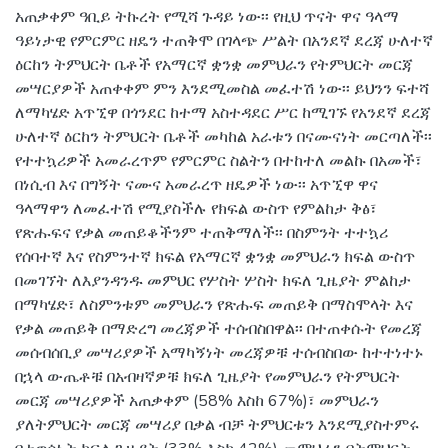
አጠቃቀም ዓቢይ ትኩረት የሚሻ ጉዳይ ነው፡፡ የዚህ ጥናት ዋና ዓላማ
ዓይነታዊ የምርምር ዘዴን ተጠቅሞ በገላጭ ሥልት በአንደኛ ደረጃ ሁለተኛ
ዕርከን ትምህርት ቤቶች የአማርኛ ቋንቋ መምህራን የትምህርት መርጃ
መሣርያዎች አጠቀቀም ምን እንደሚመስል መፈተሽ ነው፡፡ ይህንን ፍተሻ
ለማካሄድ አጥኚዋ በጎንደር ከተማ አስተዳደር ሥር ከሚገኙ የአንደኛ ደረጃ
ሁለተኛ ዕርከን ትምህርት ቤቶች መካከል አራቱን በናሙናነት መርጣለች፡፡
የተተኳሪዎች አመራረጥም የምርምር ስልትን በተከተለ መልኩ በአመች፣
በነሲብ እና በግኝት ናሙና አመራረጥ ዘዴዎች ነው፡፡ አጥኚዋ ዋና
ዓላማዋን ለመፈተሽ የሚያስችሉ የክፍል ውስጥ የምልከታ ቅፅ፣
የጽሑፍና የቃል መጠይቆችንም ተጠቅማለች፡፡ በስምንት ተተኳሪ
የሰባተኛ እና የስምንተኛ ክፍል የአማርኛ ቋንቋ መምህራን ክፍል ውስጥ
በመገኘት ለእያንዳንዱ መምህር የሦስት ሦስት ክፍለ ጊዜያት ምልከታ
በማካሄድ፣ ለስምንቱም መምህራን የጽሑፍ መጠይቅ በማስሞላት እና
የቃል መጠይቅ በማድረግ መረጃዎች ተሰብስበዋል፡፡ በተጠቀሱት የመረጃ
መሰብሰቢያ መሣሪያዎች አማካኝነት መረጃዎቹ ተሰብስበው ከተተነተኑ
በኋላ ውጤቶቹ በአብዛኛዎቹ ክፍለ ጊዜያት የመምህራን የትምህርት
መርጃ መሣሪያዎች አጠቃቀም (58% እስከ 67%)፣ መምህራን
ያለትምህርት መርጃ መሣሪያ በቃል ብቻ ትምህርቱን እንደሚያስተምሩ