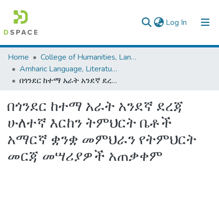
(current)
Log In
Colleges, Institutes & Collections
Home
College of Humanities, Language Studies, Journalism & Communication
Amharic Language, Literature and Folklore
Browse AAU-ETD
በጎንደር ከተማ አራት አንደኛ ደረጃ ሁለተኛ እርከን ትምህርት ቤቶች አማርኛ ቋንቋ መምህራን የትምህርት መርጃ መሣሪያዎች አጠቃቀም
Statistics
በጎንደር ከተማ አራት አንደኛ ደረጃ
ሁለተኛ እርከን ትምህርት ቤቶች
አማርኛ ቋንቋ መምህራን የትምህርት
መርጃ መሣሪያዎች አጠቃቀም