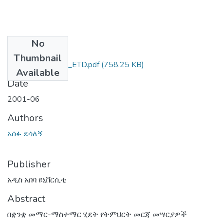
No
Files
Thumbnail
አሰፉ_ደሳለኝ_2001_ETD.pdf
(758.25 KB)
Available
Date
2001-06
Authors
አሰፉ ደሳለኝ
Publisher
አዲስ አበባ ዩኒቨርሲቲ
Abstract
በቋንቋ መማር-ማስተማር ሂደት የትምህርት መርጃ መሣርያዎች