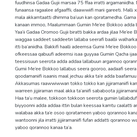
fuudhinsa Gadaa Gujii marsaa 75 ffaa irratti argamaniidha
funaansa ragaalee afgaaffii, daawwiifi marii gareeti. Malli 
mala akkamtaatti dhimma ba’uun kan qoratamedha. Gama
kanaan immoo, Maalummaan Gumiin Me’ee Bokkoo adda b
Yaa’ii Gadaa Oromoo Gujii biratti bakka ardaa jilaa Me’ee
waggaa saddeet saddeetin lallaba seerafi baallii walhar
itti ba’aniidha. Bakkifi haalli adeemsa Gumii Me’ee Bokk
ofkeessaa qabuufi adeemsi isaa guyyaa Gumiin Qacha ijaar
teessisuun seerota adda addaa lallabuun argannoo qorann
Gumii Me’ee Bokkoo lallabus seera gooroo, aadaafi seera
qoodamaniifi isaanis maal jechuu akka ta’e adda baafamuu
Akkasumas raawwiwwan tokko tokko kan jijjiramaniifi kan 
warreen jijjiiraman maal akka ta’aniifi sababoota jijjiiraman
Haa ta’u malee, tokkoon tokkoon seerota gumiin lallabd
biyyoonni adda addaa ittin bulan keessaa kamtu caalatti a
walabaa akka ta’e osoo qoratameen yaboo qorannoo kana
wantoonni jila irratti jijjiiramaniifi fufan addatti qorannoo
yaboo qorannoo kanaa ta’a.