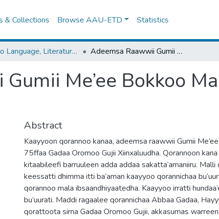
es & Collections
Browse AAU-ETD
Statistics
Oromo Language, Literature and Folklore
Adeemsa Raawwii Gumii Me’ee Bokkoo Marsaa 75ffaa Gadaa Oromoo Gujii
Gumii Me’ee Bokkoo Mar
Abstract
Kaayyoon qorannoo kanaa, adeemsa raawwii Gumii Me’e
75ffaa Gadaa Oromoo Gujii Xiinxaluudha. Qorannoon kana 
kitaabileefi barruuleen adda addaa sakatta’amaniiru. Mall
keessatti dhimma itti ba’aman kaayyoo qorannichaa bu’uur
qorannoo mala ibsaandhiyaatedha. Kaayyoo irratti hundaa
bu’uurati. Maddi ragaalee qorannichaa Abbaa Gadaa, Hayy
qorattoota sirna Gadaa Oromoo Gujii, akkasumas warreen j