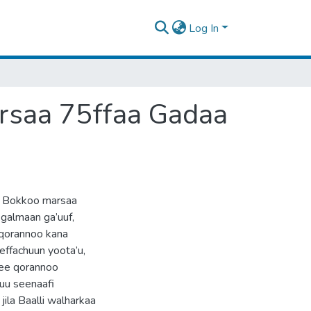
Log In
saa 75ffaa Gadaa
e Bokkoo marsaa
galmaan ga’uuf,
i qorannoo kana
effachuun yoota’u,
’ee qorannoo
uu seenaafi
ila Baalli walharkaa