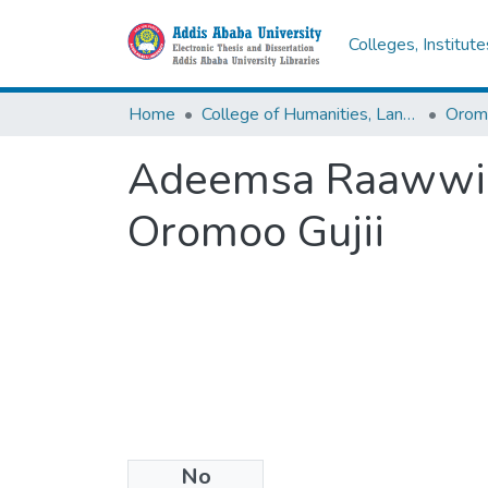
Colleges, Institut
Home
College of Humanities, Language Studies, Journalism & Communication
Adeemsa Raawwii 
Oromoo Gujii
No