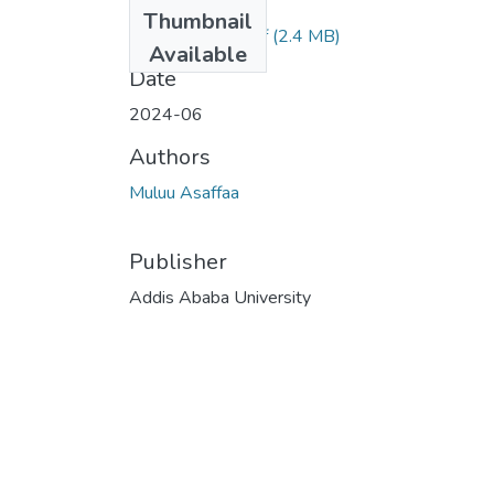
Files
Thumbnail
Muluu Asaffaa.pdf
(2.4 MB)
Available
Date
2024-06
Authors
Muluu Asaffaa
Publisher
Addis Ababa University