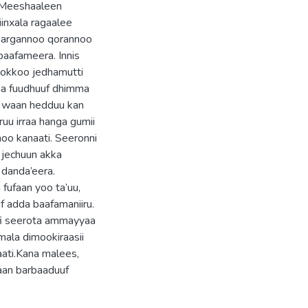
. Meeshaaleen
xiinxala ragaalee
 argannoo qorannoo
aafameera. Innis
 Bokkoo jedhamutti
kaa fuudhuuf dhimma
oo waan hedduu kan
uu irraa hanga gumii
oo kanaati. Seeronni
 jechuun akka
 danda’eera.
fufaan yoo ta’uu,
iif adda baafamaniiru.
ufi seerota ammayyaa
mala dimookiraasii
ati.Kana malees,
 waan barbaaduuf