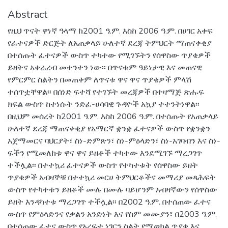
Abstract
የዚህ ጥናት ዋነኛ ዓላማ ከ2001 ዓ.ም. እስከ 2006 ዓ.ም. በሀገር አቀፍ
የፈተናዎች ድርጅት ለአጠቃላይ ሁለተኛ ደረጃ ትምህርት ማጠናቀቂያ
በተሰጡት ፈተናዎች ውስጥ ተካተው የሚገኙትን የሰዋስው ጥያቄዎች
ይዘትና አቀራረብ መተንተን ነው፡፡ በጥናቱም ዓይነታዊ እና መጠናዊ
የምርምር ስልትን በመጠቀም ለጥናቱ ዋና ዋና ጥያቄዎች ምላሽ
ተሰጥቷቸዋል፡፡ በሰነድ ፍተሻ የተገኙት መረጃዎች በተዛማጅ ጽሑፍ
ክፍል ውስጥ ከተነሱት ንድፈ-ሀሳባዊ ጉዳዮች አኳያ ተተንትነዋል፡፡
በዚህም መሰረት ከ2001 ዓ.ም. እስከ 2006 ዓ.ም. በተሰጡት የአጠቃላይ
ሁለተኛ ደረጃ ማጠናቀቂያ የአማርኛ ቋንቋ ፈተናዎች ውስጥ የቋንቋን
አጀማመርና ባህርያት፣ ስነ-ድምጽን፣ ስነ-ምዕላድን፣ ስነ-አገባብን እና ስነ-
ፍችን የሚመለከቱ ዋና ዋና ይዘቶች ተካተው እንደሚገኙ ማረጋገጥ
ተችሏል፡፡ በተተኳሪ ፈተናዎች ውስጥ የተካተቱት የሰዋስው ይዘት
ጥያቄዎች አብዛኞቹ በተተኳሪ መርሀ ትምህርቶችና መማሪያ መጻሕፍት
ውስጥ የተካተቱን ይዘቶች ሙሉ በሙሉ ባይሆንም አብዛኛውን የሰዋስው
ይዘት እንዳካተቱ ማረጋገጥ ተችሏል፡፡ በ2002 ዓ.ም. በተሰጠው ፈተና
ውስጥ የምዕላድንና የቃልን አንድነት እና የስም መሙያን፣ በ2003 ዓ.ም.
በተሰጠው ፈተና ውስጥ የአረፍተ ነገርን ስልት የሚወክል ጥያቄ እና