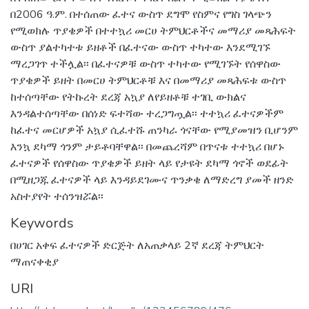
በ2006 ዓ.ም. በተሰጠው ፈተና ውስጥ ደግሞ የስምና የግስ ገላጭን
የሚወክሉ ጥያቄዎች በተተኳሪ መርሀ ትምህርቶችና መማሪያ መጻሕፍት
ውስጥ ያልተካተቱ ይዘቶች በፈተናው ውስጥ ተካተው እንደሚገኙ
ማረጋገጥ ተችሏል፡፡ በፈተናዎቹ ውስጥ ተካተው የሚገኙት የሰዋስው
ጥያቄዎች ይዘት በመርሀ ትምህርቶቹ እና በመማሪያ መጻሕፍቱ ውስጥ
ከተሰጣቸው የትኩረት ደረጃ አኳያ ለየይዘቶቹ ተገቢ ውክልና
እንዳልተሰጣቸው በሰነድ ፍተሻው ተረጋግጧል፡፡ ተተኳሪ ፈተናዎችም
ከፈተና መርሆዎች አኳያ ሲፈተሹ ጠንካራ ጎናቸው የሚያመዝን ቢሆንም
እንኳ ደካማ ጎንም ታይቶባቸዋል፡፡ በመጨረሻም በጥናቱ ተተኳሪ በሆኑ
ፈተናዎች የሰዋስው ጥያቄዎች ይዘት ላይ የታዩት ደካማ ጎኖች ወደፊት
በሚዘጋጁ ፈተናዎች ላይ እንዳይደገሙና ጥንቃቄ ለማድረግ ያመች ዘንድ
አስተያየት ተሰንዝሯል፡፡
Keywords
በሀገር አቀፍ ፈተናዎች ድርጅት ለአጠቃላይ 2ኛ ደረጃ ትምህርት
ማጠናቀቂያ
URI