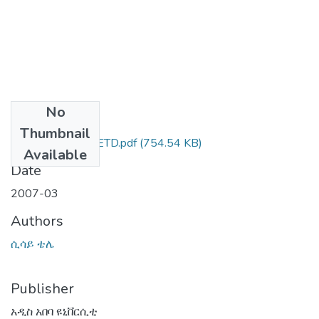
No
Files
Thumbnail
ሲሳይ_ቴሌ_2007_ETD.pdf
(754.54 KB)
Available
Date
2007-03
Authors
ሲሳይ ቴሌ
Publisher
አዲስ አበባ ዩኒቨርሲቲ