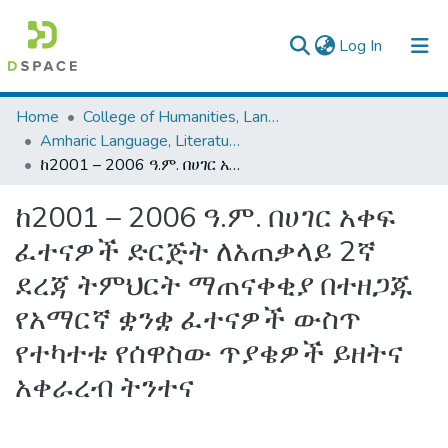
(current)
Log In
Colleges, Institutes & Collections
Home
College of Humanities, Language Studies, Journalism & Communication
Amharic Language, Literature and Folklore
Browse AAU-ETD
ከ2001 – 2006 ዓ.ም. በሀገር አቀፍ ፈተናዎች ድርጅት ለአጠቃላይ 2ኛ ደረጃ ትምህርት ማጠናቀቂያ በተዘጋጁ የአማርኛ ቋንቋ ፈተናዎች ውስጥ የተካተቱ የሰዋስው ጥያቄዎች ይዘትና አቀራረብ ትንተና
Statistics
ከ2001 – 2006 ዓ.ም. በሀገር አቀፍ
ፈተናዎች ድርጅት ለአጠቃላይ 2ኛ
ደረጃ ትምህርት ማጠናቀቂያ በተዘጋጁ
የአማርኛ ቋንቋ ፈተናዎች ውስጥ
የተካተቱ የሰዋስው ጥያቄዎች ይዘትና
አቀራረብ ትንተና