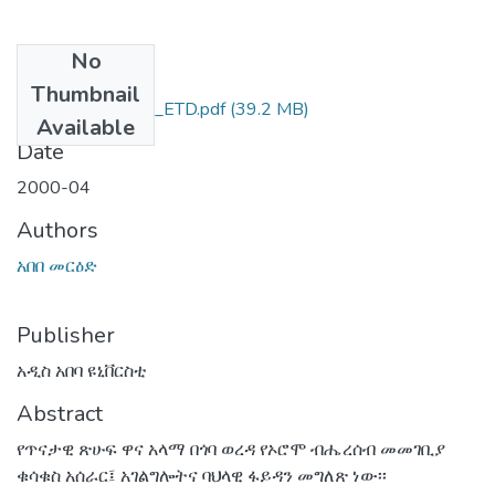
No
Files
Thumbnail
አበበ_መርዕድ_2000_ETD.pdf
(39.2 MB)
Available
Date
2000-04
Authors
አበበ መርዕድ
Publisher
አዲስ አበባ ዩኒቨርስቲ
Abstract
የጥናታዊ ጽሁፍ ዋና አላማ በጎባ ወረዳ የኦሮሞ ብሔረሰብ መመገቢያ
ቁሳቁስ አሰራር፤ አገልግሎትና ባህላዊ ፋይዳን መግለጽ ነው፡፡