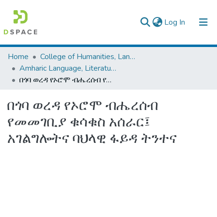
(current)
Log In
Colleges, Institutes & Collections
Home
College of Humanities, Language Studies, Journalism & Communication
Amharic Language, Literature and Folklore
Browse AAU-ETD
በጎባ ወረዳ የኦሮሞ ብሔረሰብ የመመገቢያ ቁሳቁስ አሰራር፤ አገልግሎትና ባህላዊ ፋይዳ ትንተና
Statistics
በጎባ ወረዳ የኦሮሞ ብሔረሰብ
የመመገቢያ ቁሳቁስ አሰራር፤
አገልግሎትና ባህላዊ ፋይዳ ትንተና