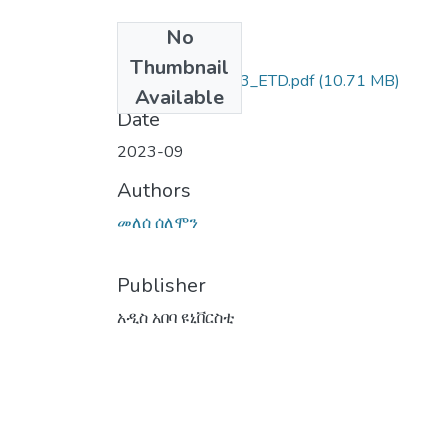
No
Files
Thumbnail
መለሰ_ሰለሞን_2023_ETD.pdf
(10.71 MB)
Available
Date
2023-09
Authors
መለሰ ሰለሞን
Publisher
አዲስ አበባ ዩኒቨርስቲ