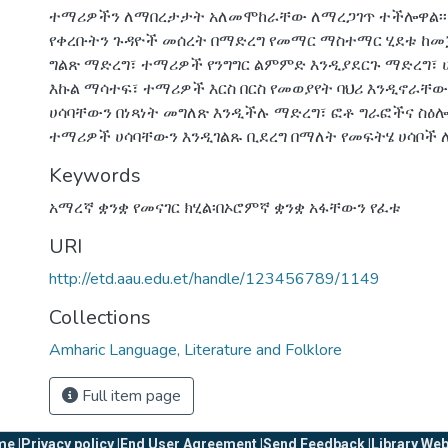
ተማሪዎችን ለማበረታታት አለመሞከራቸው ለማረጋገጥ ተችሎዋል፡፡ 
የቀረቡትን ጉዳዮች መሰረት በማድረግ የመማር ማስተማር ሂደቱ ከመ
ግልጽ ማድረግ፣ ተማሪዎች የንግግር ልምምድ እንዲያደርጉ ማድረግ፣
እኩል ማሳተፍ፣ ተማሪዎች እርስ በርስ የመወያየት ባህሪ እንዲኖራቸ
ሀሳባቸውን በነጻነት መግለጽ እንዲችሉ ማድረግ፣ ፎቶ ግራፎችና ስ
ተማሪዎች ሀሳባቸውን እንዲገልጹ ቢደረግ በማለት የመፍትሄ ሀሳቦች 
Keywords
አማረኛ ቋንቋ የመናገር ክሂል፡በኦሮምኛ ቋንቋ አፋቸውን የፈቱ
URI
http://etd.aau.edu.et/handle/123456789/1149
Collections
Amharic Language, Literature and Folklore
Full item page
e |
Privacy policy |
End User Agreement |
Send Feedback |
Library Web