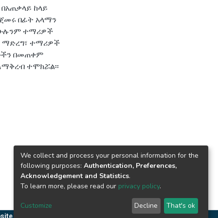
በአጠቃላይ ከላይ
ጀመሩ በፊት አላማን
 ሁሉንም ተማሪዎች
ው ማድረግ፣ ተማሪዎች
ዕሎችን በመጠቀም
ለማቅረብ ተሞክሯል፡፡
We collect and process your personal information for the
following purposes:
Authentication, Preferences,
Acknowledgement and Statistics
.
To learn more, please read our
privacy policy
.
Customize
Decline
That's ok
site