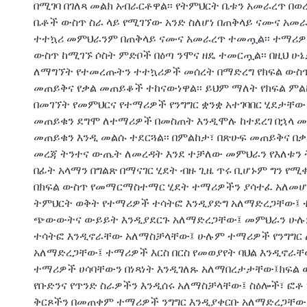
በሚገባ በገለጻ መልክ አብራርቶዋል፡፡ የትምህርት ቤቱን አመራረጥ በ
ቤቶች ውስጥ ስራ ላይ የሚገኘው አንድ ስለሆነ በጠቅላይ ናሙና አመ
ተተኳሪ መምህራንም በጠቅላይ ናሙና አመራረጥ ተመጧል፡፡ ተማሪዎ
ውስጥ ከሚገኙ ሶስት ምድቦች በዕጣ ንሞና ዘዴ ተመርጧል፡፡ በዚህ ሁ
ለማግኘት የተመረጡትን ተተኳሪዎች መሰረት በማድረግ የክፍል ውስጥ
መጠይቅና የቃል መጠይቆች ተከናውነዋል፡፡ ይህም ማለት የክፍል ም
በመገኘት የመምህርና የተማሪዎች የንግግር ቋንቋ አተገባበር ሂደታቸው
መጠይቁን ደግሞ ለተማሪዎች በመስጠት እንዲሞሉ ከተደረገ በኋላ መ
መጠይቁን እንዲ መልሱ ተደርጓል፡፡ በምልከታ፣ በጽሁፍ መጠይቅና በ
መረጃ ትንተና ውጤት ለመረዳት እንደ ተቻለው መምህራን የእለቱን
በፊት አላማን በግልጽ በማናገር ሂደት ብዙ ጊዜ ጥሩ ቢሆኑም ግን የሚቀር
በክፍል ውስጥ የመማርማስተማር ሂደት ተማሪዎችን ያሳተፈ አለመሆኑ
ትምህርት ወቅት የተማሪዎች ተሳትፎ እንዲያድግ አለማድረጋቸው፤ 
ጭውውትና ውይይት እንዲያደርጉ አለማድረጋቸው፤ መምህራን ሁሉ
ተሳትፎ እንዲኖራቸው አለማስቻላቸው፤ ሁሉም ተማሪዎች የንግግር
አለማድረጋቸው፤ ተማሪዎች እርስ በርስ የመወያየት ባህል እንዲኖራ
ተማሪዎች ሀሳባቸውን በነጻነት እንዲገለጹ አለማበረታታቸው፤ክፍል 
የቡድንና የጥንድ ስራዎችን እንዲሰሩ አለማስቻላቸው፤ ስዕሎች፣ ፎቶ
ቅርጾችን በመጠቀም ተማሪዎች ንግግር እንዲያቀርቡ አለማድረጋቸው