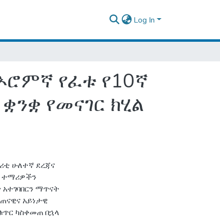
Log In
ኦሮምኛ የፈቱ የ10ኛ
ንቋ የመናገር ክሂል
ብሪቲ ሁለተኛ ደረጃና
ል ተማሪዎችን
 አተገባበርን ማጥናት
መጠናዊና አይነታዊ
ቁጥር ካስቀመጠ በኋላ