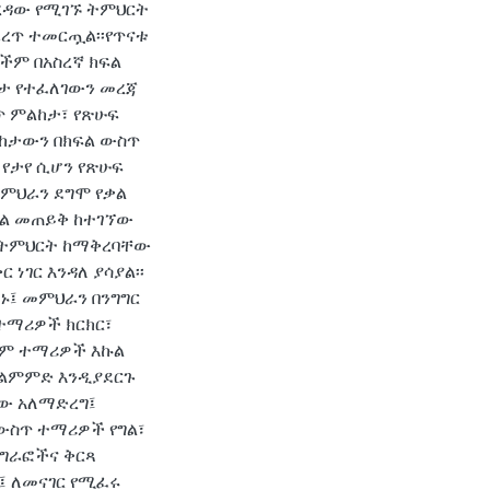
ወረዳው የሚገኙ ትምህርት
ራረጥ ተመርጧል፡፡የጥናቱ
ችም በአስረኛ ክፍል
ኔታ የተፈለገውን መረጃ
 ምልከታ፣ የጽሁፍ
ልከታውን በክፍል ውስጥ
 የታየ ሲሆን የጽሁፍ
ምህራን ደግሞ የቃል
ቃል መጠይቅ ከተገኘው
 ትምህርት ከማቅረባቸው
 ነገር እንዳለ ያሳያል፡፡
፤ መምህራን በንግግር
ተማሪዎች ክርክር፣
ም ተማሪዎች እኩል
 ልምምድ እንዲያደርጉ
ቸው አለማድረግ፤
ውስጥ ተማሪዎች የግል፣
 ግራፎችና ቅርጻ
፤ ለመናገር የሚፈሩ