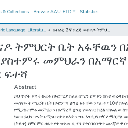
es & Collections
Browse AAU-ETD
Statistics
Amharic Language, Literature and Folklore
በብሪቲ 2ኛ ደረጃ መሰናዶ ትምህርት ቤት አፋቸዉን በኦሮምኛ የፈቱ የ10ኛ ክፍል ተማሪዎችን የሚያስተምሩ መምህራን በአማርኛ ቋንቋ የመናገር ክሂል የክፍል ዉስጥ አተገባበር ፍተሻ
ናዶ ትምህርት ቤት አፋቸዉን በ
ያስተምሩ መምህራን በአማርኛ ቋ
ር ፍተሻ
Abstract
ይህ ጥናት ዋና ትኩረቱ በኦሮሚያ ክልል ሰሜን ሸዋ ዞን በኩዩ ወረዳ በ
መሰናዶ ትምህርት ቤት በኦሮምኛ ቋንቋ አፋቸውን የፈቱ የ10ኛ ክፍ
የሚያስተምሩ መምህራን በአማረኛ ቋንቋ የመናገር ክሂል የክፍል ውስጥ
ነው፡፡ ይህን ጥናት በሚገባ የታቀደለትን ግብ እንዲያስገኝ ለማስቻል 
(ቅይጥ) የምርምር ዘዴን የተጠቀመ ሲሆን የተሰበሰቡትን መረጃዎች በ