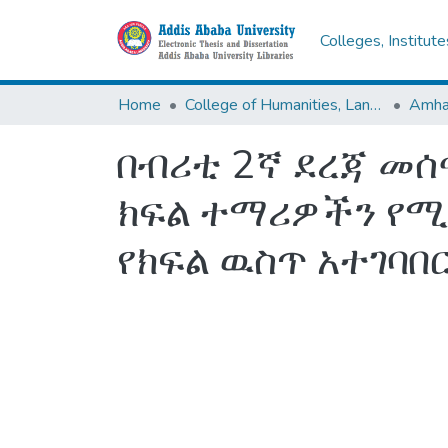
Colleges, Institut
Home
College of Humanities, Language Studies, Journalism & Communication
በብሪቲ 2ኛ ደረጃ መሰ
ክፍል ተማሪዎችን የሚ
የክፍል ዉስጥ አተገባበ