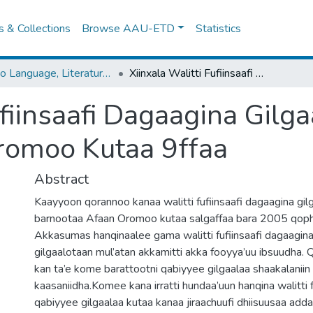
es & Collections
Browse AAU-ETD
Statistics
Oromo Language, Literature and Folklore
Xiinxala Walitti Fufiinsaafi Dagaagina Gilgaalota Kitaaba Barnoota Afaan Oromoo Kutaa 9ffaa
ufiinsaafi Dagaagina Gilg
romoo Kutaa 9ffaa
Abstract
Kaayyoon qorannoo kanaa walitti fufiinsaafi dagaagina gil
barnootaa Afaan Oromoo kutaa salgaffaa bara 2005 qopha
Akkasumas hanqinaalee gama walitti fufiinsaafi dagaagin
gilgaalotaan mul’atan akkamitti akka fooyya’uu ibsuudha. 
kan ta’e kome barattootni qabiyyee gilgaalaa shaakalanii
kaasaniidha.Komee kana irratti hundaa’uun hanqina walitti 
qabiyyee gilgaalaa kutaa kanaa jiraachuufi dhiisuusaa add