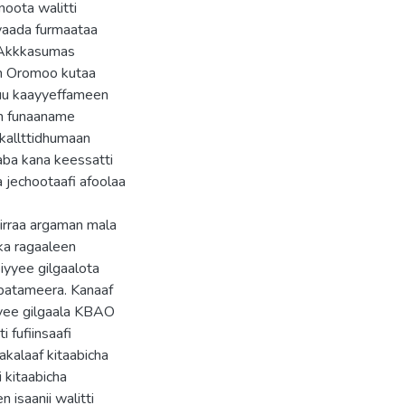
noota walitti
 yaada furmaataa
. Akkkasumas
an Oromoo kutaa
suu kaayyeffameen
in funaaname
 kallttidhumaan
aaba kana keessatti
 jechootaafi afoolaa
irraa argaman mala
ka ragaaleen
biyyee gilgaalota
ubatameera. Kanaaf
iyyee gilgaala KBAO
 fufiinsaafi
kalaaf kitaabicha
 kitaabicha
 isaanii walitti