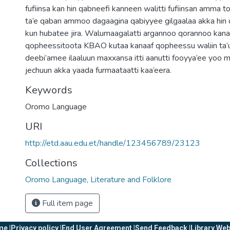
fufiinsa kan hin qabneefi kanneen walitti fufiinsan amma t
ta’e qaban ammoo dagaagina qabiyyee gilgaalaa akka hin
kun hubatee jira. Walumaagalatti argannoo qorannoo kan
qopheessitoota KBAO kutaa kanaaf qopheessu waliin ta’uun
deebi’amee ilaaluun maxxansa itti aanutti fooyya’ee yoo m
jechuun akka yaada furmaataatti kaa’eera.
Keywords
Oromo Language
URI
http://etd.aau.edu.et/handle/123456789/23123
Collections
Oromo Language, Literature and Folklore
Full item page
e |
Privacy policy |
End User Agreement |
Send Feedback |
Library Web