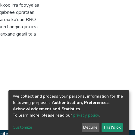
okkoo irra fooyya’aa
 qabnee qorataan
aarraa ka’uun BBO
 hanqina jiru irra
axxane gaarii ta’a
We collect and process your personal information for the
following purposes:
Authentication, Preferences,
Acknowledgement and Statistics
.
To learn more, please read our
privacy policy
.
Customize
Decline
That's ok
site