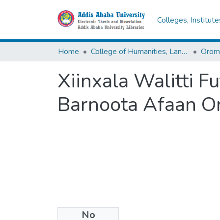
Colleges, Institut
Home
College of Humanities, Language Studies, Journalism & Communication
Xiinxala Walitti F
Barnoota Afaan O
No