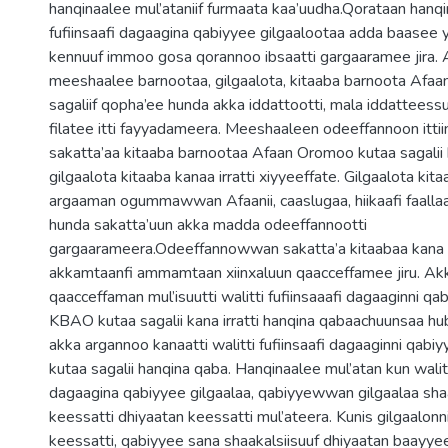
hanqinaalee mul’ataniif furmaata kaa’uudha.Qorataan hanqi
fufiinsaafi dagaagina qabiyyee gilgaalootaa adda baasee
kennuuf immoo gosa qorannoo ibsaatti gargaaramee jira
meeshaalee barnootaa, gilgaalota, kitaaba barnoota Afa
sagaliif qopha’ee hunda akka iddattootti, mala iddattees
filatee itti fayyadameera. Meeshaaleen odeeffannoon itti
sakatta’aa kitaaba barnootaa Afaan Oromoo kutaa sagalii
gilgaalota kitaaba kanaa irratti xiyyeeffate. Gilgaalota kit
argaaman ogummawwan Afaanii, caaslugaa, hiikaafi faallaa
hunda sakatta’uun akka madda odeeffannootti
gargaarameera.Odeeffannowwan sakatta’a kitaabaa kana 
akkamtaanfi ammamtaan xiinxaluun qaacceffamee jiru. Ak
qaacceffaman mul’isuutti walitti fufiinsaaafi dagaaginni qa
KBAO kutaa sagalii kana irratti hanqina qabaachuunsaa h
akka argannoo kanaatti walitti fufiinsaafi dagaaginni qab
kutaa sagalii hanqina qaba. Hanqinaalee mul’atan kun walitti
dagaagina qabiyyee gilgaalaa, qabiyyewwan gilgaalaa shaa
keessatti dhiyaatan keessatti mul’ateera. Kunis gilgaalonni
keessatti, qabiyyee sana shaakalsiisuuf dhiyaatan baayyeen