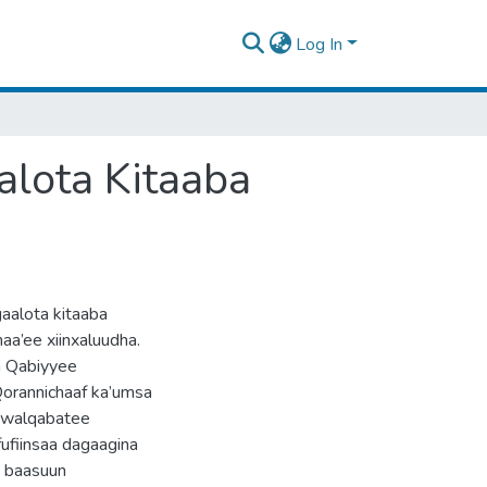
Log In
aalota Kitaaba
gaalota kitaaba
a’ee xiinxaluudha.
a Qabiyyee
Qorannichaaf ka’umsa
n walqabatee
fufiinsaa dagaagina
a baasuun